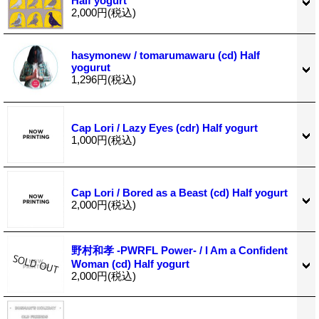
Half yogurt
2,000円
(税込)
hasymonew / tomarumawaru (cd) Half
yogurut
1,296円
(税込)
Cap Lori / Lazy Eyes (cdr) Half yogurt
1,000円
(税込)
Cap Lori / Bored as a Beast (cd) Half yogurt
2,000円
(税込)
野村和孝 -PWRFL Power- / I Am a Confident
Woman (cd) Half yogurt
2,000円
(税込)