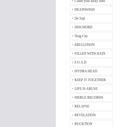
Count your lucky stars
DEATHWISH
De Stijl
DISCHORD
Drag City
EBULLITION
FILLED WITH HATE
F.O.A.D
HYDRA HEAD
KEEP IT TOGETHER
LIFE IS ABUSE
MERGE RECORDS
RELAPSE
REVELATION
RUCKTION