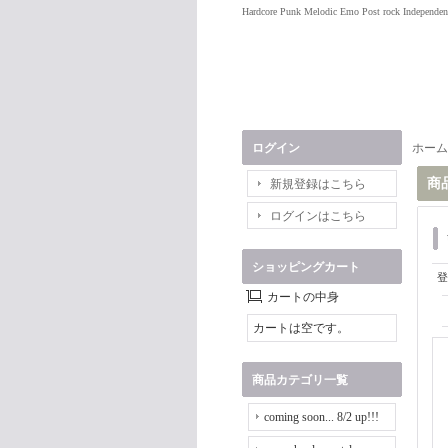
Hardcore Punk Melodic Emo Post rock Independen
ログイン
ホーム
商
新規登録はこちら
ログインはこちら
ショッピングカート
登
カートの中身
カートは空です。
商品カテゴリ一覧
coming soon... 8/2 up!!!