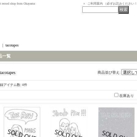
t record shop from Okayama
ご利用案内 （必ずお読みください
｜
tacotapes
品一覧
tacotapes
商品並び替え
:
録アイテム数
:
4件
在庫あり