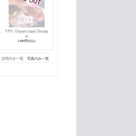
YPY / Ooparts (tape) Tacotap
p
es
1,000円
(税込)
説明付き一覧
写真のみ一覧