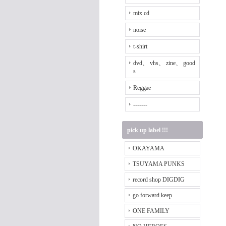
mix cd
noise
t-shirt
dvd、 vhs、 zine、 good
s
Reggae
-------
pick up label !!!
OKAYAMA
TSUYAMA PUNKS
record shop DIGDIG
go forward keep
ONE FAMILY