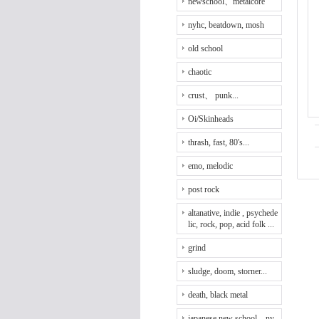
newschool、metalcore
nyhc, beatdown, mosh
old school
chaotic
crust、 punk...
Oi/Skinheads
thrash, fast, 80's...
emo, melodic
post rock
altanative, indie , psychede
lic, rock, pop, acid folk ...
grind
sludge, doom, storner...
death, black metal
japanese new school、ny