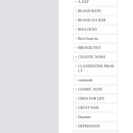
A-ZAP
BLOOD BATH
BLOOD SUCKER
BOLLOCKS
Bowl head inc.
BRONZE FIST
CHAOTIC NOISE
CLANDESTINE PROJE
CT
contrarede
COSMIC NOTE
CREW FOR LIFE
CRUST WAR
Daymare
DEPRESSION