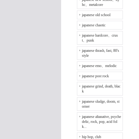
hc、metalcore
japanese old school
japanese chaotic
japanese hardcore、crus
t、punk
japanese thrash, fast, 80's
style
japanese emo、melodic
japanese post rock
japanese grind, death, blac
k
japanese sludge, doom, st
orner
japanese altanative, psyche
delic, rock, pop, acid fol
k...
hip hop, club