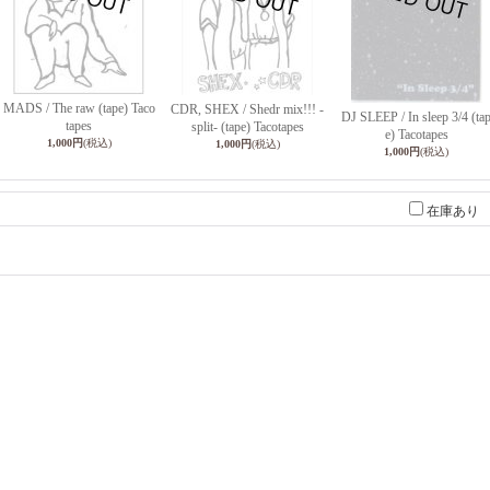
MADS / The raw (tape) Taco
CDR, SHEX / Shedr mix!!! -
DJ SLEEP / In sleep 3/4 (ta
tapes
split- (tape) Tacotapes
e) Tacotapes
1,000円
(税込)
1,000円
(税込)
1,000円
(税込)
在庫あり