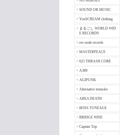
NO HEROES
SOUND OR MUSIC
YouSCREAM clothing
まるごし WORLD WID
E RECORDS
rev-node records
MASTERPEACE
625 THRASH CORE
A389
AGIPUNK
Alternative tentacles
AREA DEATH
BOSS TUNEAGE
BRIDGE NINE
Captain Trip