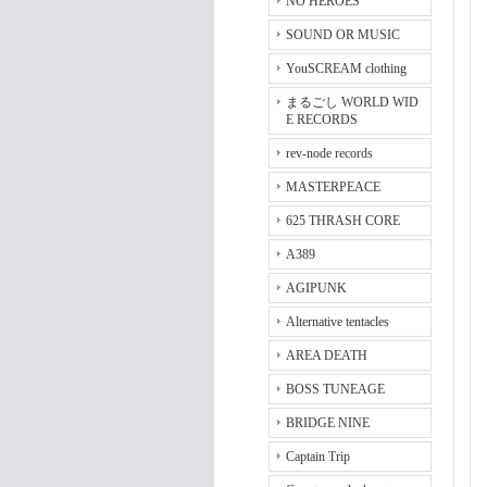
NO HEROES
SOUND OR MUSIC
YouSCREAM clothing
まるごし WORLD WID
E RECORDS
rev-node records
MASTERPEACE
625 THRASH CORE
A389
AGIPUNK
Alternative tentacles
AREA DEATH
BOSS TUNEAGE
BRIDGE NINE
Captain Trip