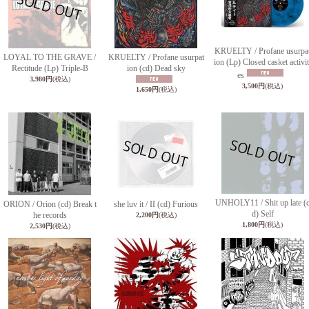
KRUELTY / Profane usurpa
LOYAL TO THE GRAVE /
KRUELTY / Profane usurpat
ion (Lp) Closed casket activit
Rectitude (Lp) Triple-B
ion (cd) Dead sky
es
3,980円
(税込)
3,500円
(税込)
1,650円
(税込)
UNHOLY11 / Shit up late (
ORION / Orion (cd) Break t
she luv it / II (cd) Furious
d) Self
he records
2,200円
(税込)
1,800円
(税込)
2,530円
(税込)