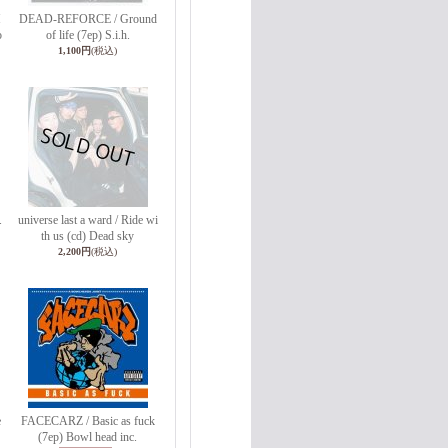
M
DEAD-REFORCE / Ground
o
of life (7ep) S.i.h.
1,100円
(税込)
.
universe last a ward / Ride wi
th us (cd) Dead sky
2,200円
(税込)
e
FACECARZ / Basic as fuck
(7ep) Bowl head inc.