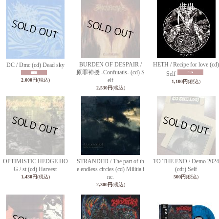
BURDEN OF DESPAIR /
HETH / Recipe for love (cd)
DC / Dmc (cd) Dead sky
原罪神授 -Confutatis- (cd) S
Self
elf
2,000円
(税込)
1,100円
(税込)
2,530円
(税込)
OPTIMISTIC HEDGE HO
STRANDED / The part of th
TO THE END / Demo 2024
G / st (cd) Harvest
e endless circles (cd) Militia i
(cdr) Self
nc.
1,430円
(税込)
500円
(税込)
2,300円
(税込)