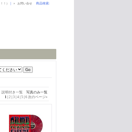
｜
商品検索
:
！！！）
お問い合せ
説明付き一覧
写真のみ一覧
1
|
2
|
3
|
4
|
5
|
6
次のページ
»