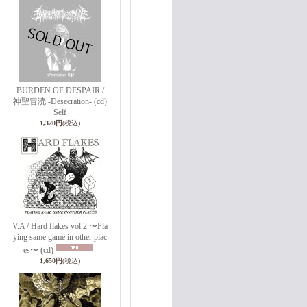
BURDEN OF DESPAIR /
神聖冒涜 -Desecration- (cd)
Self
1,320円
(税込)
V.A / Hard flakes vol.2 〜Pla
ying same game in other plac
es〜 (cd)
1,650円
(税込)