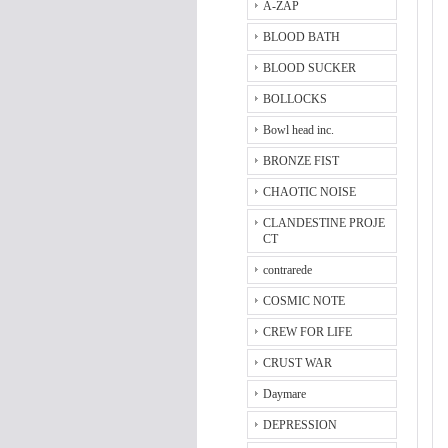
A-ZAP
BLOOD BATH
BLOOD SUCKER
BOLLOCKS
Bowl head inc.
BRONZE FIST
CHAOTIC NOISE
CLANDESTINE PROJE
CT
contrarede
COSMIC NOTE
CREW FOR LIFE
CRUST WAR
Daymare
DEPRESSION