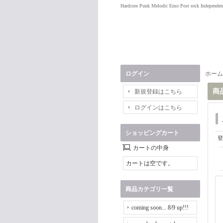
Hardcore Punk Melodic Emo Post rock Independen
ログイン
ホーム
商
新規登録はこちら
ログインはこちら
ショッピングカート
登
カートの中身
カートは空です。
商品カテゴリ一覧
coming soon... 8/9 up!!!