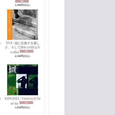
2,200円
(税込)
TIVE / 核に匹敵する優し
/
さ、そして諦め (cd)(Lp) E
xcelled
4,500円
(税込)
t
KINGKILL / Unrest (cd) De
ad sky
1,650円
(税込)