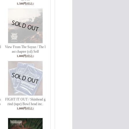
1,500円
(税込)
l
View From The Soyuz / The l
ast chapter (cd) Self
1,000円
(税込)
s
FIGHT IT OUT / Skinhead g
o
rind (tape) Bowl head inc.
1,000円
(税込)