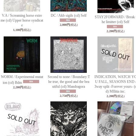
V.A / Screaming horse extre
DC / Akb sigils (cd) Self
STAY2FORWARD / Break 
me (cd) Upper horse syndicat
he limitter (cd) Self
e
2,000円
(税込)
1,100円
(税込)
2,200円
(税込)
WORM / Experimental mutat
Second to none / Boundary:T
INDICATION, WATCH Y
he true, the good and the bea
U FALL, SEASONS END 
ion (cd) Bdm
utiful (cd) Mandragora
3way split -Forever yours- (
2,200円
(税込)
d) MIlitia inc.
2,750円
(税込)
2,200円
(税込)