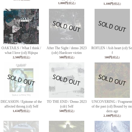
1,800円
(税込)
1,100円
(税込)
OAKTAILS / What I think /
After The Sight / demo 2023
ROFLEN / Ash heart (cd) Se
what I love (cd) Hijispa
(cdr) Hardcore victim
f
2,500円
(税込)
500円
(税込)
500円
(税込)
DECASION / Epitome of the
TO THE END / Demo 2023
UNCOVERING / Fragment
affected throng (cd) Self
(cdr) Self
of the past (cd) Bound by m
dern age
1,650円
(税込)
500円
(税込)
2,180円
(税込)