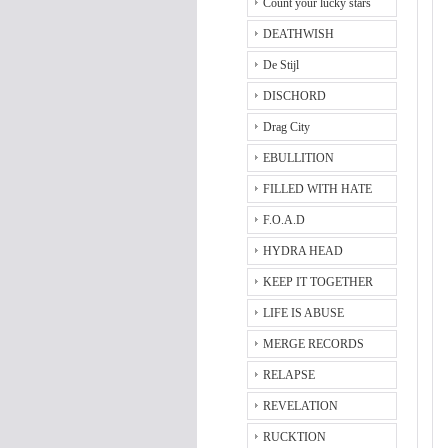
Count your lucky stars
DEATHWISH
De Stijl
DISCHORD
Drag City
EBULLITION
FILLED WITH HATE
F.O.A.D
HYDRA HEAD
KEEP IT TOGETHER
LIFE IS ABUSE
MERGE RECORDS
RELAPSE
REVELATION
RUCKTION