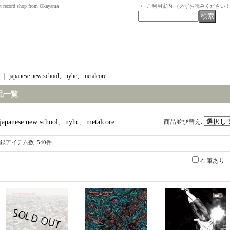
t record shop from Okayama
ご利用案内 （必ずお読みください
｜
japanese new school、nyhc、metalcore
品一覧
japanese new school、nyhc、metalcore
商品並び替え
:
録アイテム数
:
540件
在庫あり