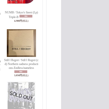
NUMB / Tokyo's finest (Lp)
t
Triple-B
4,980円
(税込)
Still I Regret / Still I Regret (c
O
d) Northern sadness producti
/
ons-Endless/nameless
c
3,850円
(税込)