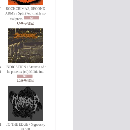
7
ROCKCRIMAZ, SECOND
ARMS / Split (7ep) Fairly so
cial press
1,980円
(税込)
s
INDICATION / Ataraxia of t
i
he phoenix (cd) Militia inc.
2,200円
(税込)
l
TO THE EDGE / Ngposc (c
d) Self