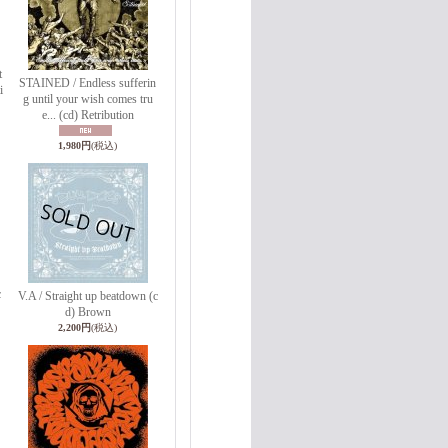
t
STAINED / Endless sufferin
i
g until your wish comes tru
e... (cd) Retribution
1,980円
(税込)
c
V.A / Straight up beatdown (c
d) Brown
2,200円
(税込)