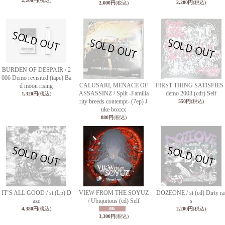
2,200円
(税込)
2,200円
(税込)
2,000円
(税込)
BURDEN OF DESPAIR / 2
006 Demo revisited (tape) Ba
CALUSARI, MENACE OF
FIRST THING SATISFIES 
d moon rising
ASSASSINZ / Split -Familia
demo 2003 (cdr) Self
1,320円
(税込)
rity breeds contempt- (7ep) J
550円
(税込)
uke boxxx
880円
(税込)
ITʼS ALL GOOD / st (Lp) D
VIEW FROM THE SOYUZ
DOZEONE / st (cd) Dirty ra
aze
/ Ubiquitous (cd) Self
s
4,380円
(税込)
2,200円
(税込)
3,300円
(税込)