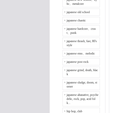
hc、metalcore
japanese old school
japanese chaotic
japanese hardcore、crus
t、punk
japanese thrash, fast, 80's
style
japanese emo、melodic
japanese post rock
japanese grind, death, blac
k
japanese sludge, doom, st
orner
japanese altanative, psyche
delic, rock, pop, acid fol
k...
hip hop, club