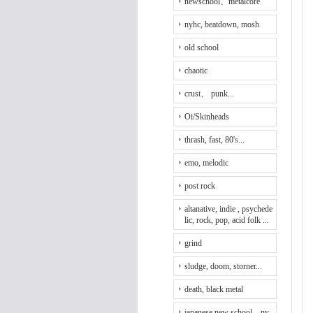
newschool、metalcore
nyhc, beatdown, mosh
old school
chaotic
crust、 punk...
Oi/Skinheads
thrash, fast, 80's...
emo, melodic
post rock
altanative, indie , psychede
lic, rock, pop, acid folk ...
grind
sludge, doom, storner...
death, black metal
japanese new school、ny