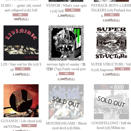
ELMO / …gettin' old, rusted
YENFOR / What's your spiri
PAYBACK BOYS x GRI
and collapsed (cdr) Self
TALKERS (cd) Payback bo
t (cd) Self
k
2,200円
(税込)
500円
(税込)
1,650円
(税込)
L2D / Stay real for life (cd) S
nervous light of sunday / 無
SUPER STRUCTURE / Vol
理解 (7ep) Fairly social pres
elf
4 (cd) Imperium
s
1,100円
(税込)
1,320円
(税込)
2,200円
(税込)
GUSANOS / Life chord (cd)
GOODFELLOWZ / Still th
MOSTHIGHGAME / Blood
mkYENban
hood (cd) Militia inc.
eyed devil (cd) Bdm