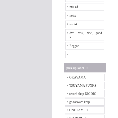
mix cd
noise
t-shirt
dvd、 vhs、 zine、 good
s
Reggae
-------
pick up label !!!
OKAYAMA
TSUYAMA PUNKS
record shop DIGDIG
go forward keep
ONE FAMILY