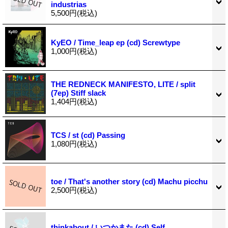
industrias
5,500円
(税込)
KyEO / Time_leap ep (cd) Screwtype
1,000円
(税込)
THE REDNECK MANIFESTO, LITE / split
(7ep) Stiff slack
1,404円
(税込)
TCS / st (cd) Passing
1,080円
(税込)
toe / That's another story (cd) Machu picchu
2,500円
(税込)
thinkabout / いつかまた (cd) Self