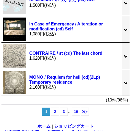
1,500円
(税込)
in Case of Emergency / Alteration or
modification (cd) Self
1,080円
(税込)
CONTRAIRE / st (cd) The last chord
1,620円
(税込)
MONO / Requiem for hell (cd)(2Lp)
Temporary residence
2,160円
(税込)
(10件/96件)
...
1
2
3
10
次
»
ホーム
|
ショッピングカート