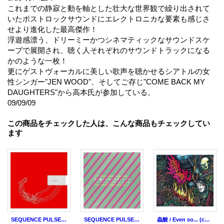
これまでの静寂と動を軸とした壮大な世界観で繰り出されて
いたポストロックサウンドにエレクトロニカな要素も感じさ
せより進化した最高傑作！
浮遊感漂う、ドリーミーかつシネマティックなサウンドスケ
ープで展開され、聴く人それぞれのサウンドトラックになる
かのような一枚！
更にゲストヴォーカルに美しい歌声を聴かせるシアトルの女
性シンガー"JEN WOOD"、そしてご存じ"COME BACK MY
DAUGHTERS"から高本氏が参加している。
09/09/09
この商品をチェックした人は、こんな商品もチェックしてい
ます
SEQUENCE PULSE / call sign (cd) CATUNE
SEQUENCE PULSE / RAILROAD TO HEAVEN (cd) Catune
蟲酸 / Even so... (cd) Break the records