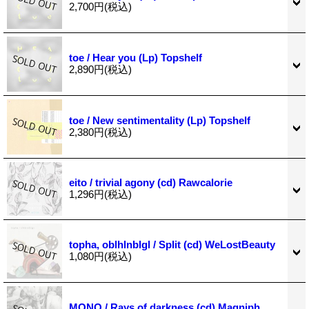
2,700円
(税込)
toe / Hear you (Lp) Topshelf
2,890円
(税込)
toe / New sentimentality (Lp) Topshelf
2,380円
(税込)
eito / trivial agony (cd) Rawcalorie
1,296円
(税込)
topha, oblhlnblgl / Split (cd) WeLostBeauty
1,080円
(税込)
MONO / Rays of darkness (cd) Magniph