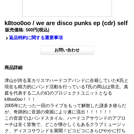
k8too0oo / we are disco punks ep (cdr) self
販売価格
:
500円
(税込)
返品特約に関する重要事項
商品詳細
津山が誇る某カリスマハードコアバンドに在籍していたK氏と
現在も精力的にバンド活動を行っているT氏の岡山は県北、真
庭を代表する二人の幻のプロジェクトユニットとなる
k8too0oo！！！
2005年にたった一回のライブをもって解散した謎多き彼らだ
が、奇跡的に音源の発掘により遂に流出！！！！！！
この音源ではバンドスタイル、ハードコアサウンドのアプロ
ーチは全く皆無で、どこか懐かしくもあるクラブミュージッ
ク、ディスコサウンドを展開！ピコピコにきらびやかに打ち