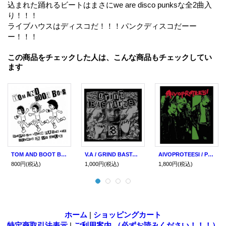
込まれた踊れるビートはまさにwe are disco punksな全2曲入
り！！！
ライブハウスはディスコだ！！！パンクディスコだーー
ー！！！
この商品をチェックした人は、こんな商品もチェックしてい
ます
TOM AND BOOT BOYS / Stupid and naked punks are running in my house (7ep) Pogo77
V.A / GRIND BASTARDS #8 (cd) Grind freaks
AIVOPROTEESI / Pommisuoja (cd)(Lp) Vox populi
800円
(税込)
1,000円
(税込)
1,800円
(税込)
ホーム
|
ショッピングカート
特定商取引法表示
|
ご利用案内 （必ずお読みください！！！）