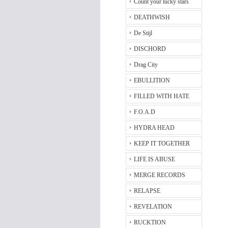
Count your lucky stars
DEATHWISH
De Stijl
DISCHORD
Drag City
EBULLITION
FILLED WITH HATE
F.O.A.D
HYDRA HEAD
KEEP IT TOGETHER
LIFE IS ABUSE
MERGE RECORDS
RELAPSE
REVELATION
RUCKTION