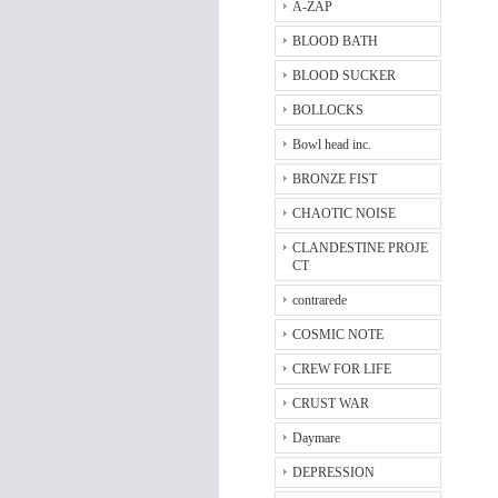
A-ZAP
BLOOD BATH
BLOOD SUCKER
BOLLOCKS
Bowl head inc.
BRONZE FIST
CHAOTIC NOISE
CLANDESTINE PROJE
CT
contrarede
COSMIC NOTE
CREW FOR LIFE
CRUST WAR
Daymare
DEPRESSION