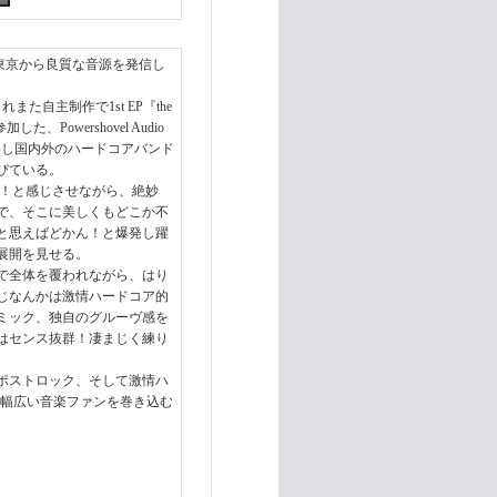
の新作が東京から良質な音源を発信し
年にこれまた自主制作で1st EP『the
加した、Powershovel Audio
企画を主宰し国内外のハードコアバンド
びている。
どどーん！と感じさせながら、絶妙
で、そこに美しくもどこか不
と思えばどかん！と爆発し躍
展開を見せる。
で全体を覆われながら、はり
じなんかは激情ハードコア的
ミック、独自のグルーヴ感を
はセンス抜群！凄まじく練り
ポストロック、そして激情ハ
、幅広い音楽ファンを巻き込む