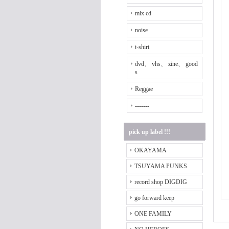
mix cd
noise
t-shirt
dvd、 vhs、 zine、 good
s
Reggae
-------
pick up label !!!
OKAYAMA
TSUYAMA PUNKS
record shop DIGDIG
go forward keep
ONE FAMILY