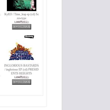
KyEO / Time_leap ep (cd) Sc
c
rewtype
1,000円
(税込)
INGLORIOUS BASTARDS
/ inglorious EP (cd) PRESID
ENTS HEIGHTS
h
1,890円
(税込)