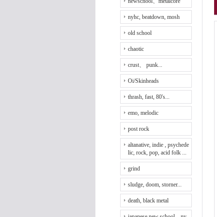
newschool、metalcore
nyhc, beatdown, mosh
old school
chaotic
crust、 punk...
Oi/Skinheads
thrash, fast, 80's...
emo, melodic
post rock
altanative, indie , psychede
lic, rock, pop, acid folk ...
grind
sludge, doom, storner...
death, black metal
japanese new school、ny