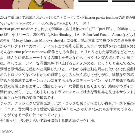
2002年富山にて結成された5人組ポストロックバンドinterior palette toeshoes
ているlinus recordのレーベルであるPrecoよりリリース！
interior palette toeshoesはこれまで2006年に自主制作のデモEP『poet EP』、2008
re EP』をリリース、2006年にはKim Hiorthoy、I Am Robot And Proud、Asuna なども参
のV.A.『Merry Christmas Mr.Powershovel』に参加、地元富山にて幾つもの
からエレクトロニカのアーティストまで幅広く招聘してライヴ活動を行い注目を浴
そんなinterior palette toeshoesの新作となる今作は、ヒリヒリとした緊張感を
な、ほんとに絶みょーー！な音の間！を使いながらじっくりと突き進んでいく感じ
穏、そしてムーディーな雰囲気を作り上げるピアノがのる、じっくりと進んでるか
動感と激情感ある感じへと展開したりと、いわゆる静と動を巧みに使い分けた楽曲
ポストロック的なバンドからの影響ももちろん強く感じさせながら、陰鬱な空気感
詰めた緊張感でエモーショナルに奏でられるメロディーライン、そして爆発する感
な要素も感じさせますし、洒落たジャジーな雰囲気もありありな、繊細かつダイナ
漂わせながら、そしてあまりにもドラマティカルで壮大な音世界を見せるサウンド
に練られた独自の楽曲で最高です。
ジャズ、クラシックな雰囲気漂うポストロックな感じから美しい轟音バースト系の
ードコア、音の間とゆう感覚で言えば54-71なんかが好きな人にもおすすめできる
ことができる一枚に仕上がっています。
全4曲入り、各6分くらいで25分収録！見開き紙ジャケ仕様。
10/08/23