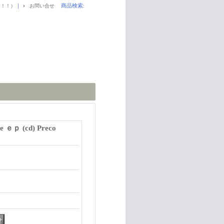
｜
商品検索
:
！！！）
お問い合せ
ude ｅｐ (cd) Preco