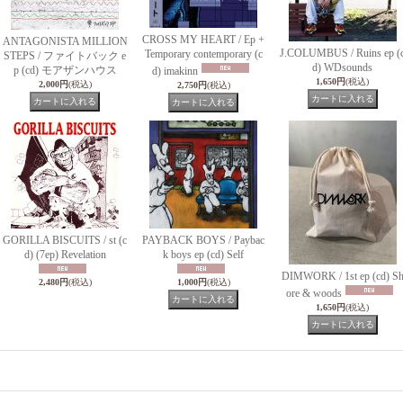
CROSS MY HEART / Ep +
ANTAGONISTA MILLION
J.COLUMBUS / Ruins ep (
Temporary contemporary (c
STEPS / ファイトバック e
d) WDsounds
p (cd) モアザンハウス
d) imakinn
1,650円
(税込)
2,000円
(税込)
2,750円
(税込)
GORILLA BISCUITS / st (c
PAYBACK BOYS / Paybac
d) (7ep) Revelation
k boys ep (cd) Self
DIMWORK / 1st ep (cd) S
2,480円
(税込)
1,000円
(税込)
ore & woods
1,650円
(税込)