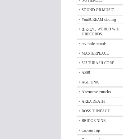
NO HEROES
SOUND OR MUSIC
YouSCREAM clothing
まるごし WORLD WID
E RECORDS
rev-node records
MASTERPEACE
625 THRASH CORE
A389
AGIPUNK
Alternative tentacles
AREA DEATH
BOSS TUNEAGE
BRIDGE NINE
Captain Trip