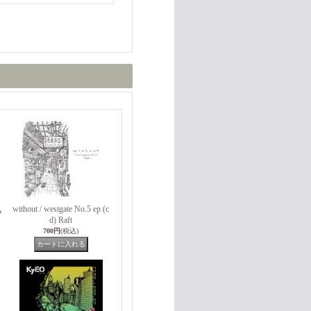
without / westgate No.5 ep (c
A
d) Raft
700円
(税込)