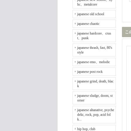
hc、metalcore
japanese old school
japanese chaotic
こ
japanese hardcore、crus
t、punk
japanese thrash, fast, 80's
style
japanese emo、melodic
japanese post rock
japanese grind, death, blac
k
japanese sludge, doom, st
orner
japanese altanative, psyche
delic, rock, pop, acid fol
k...
hip hop, club