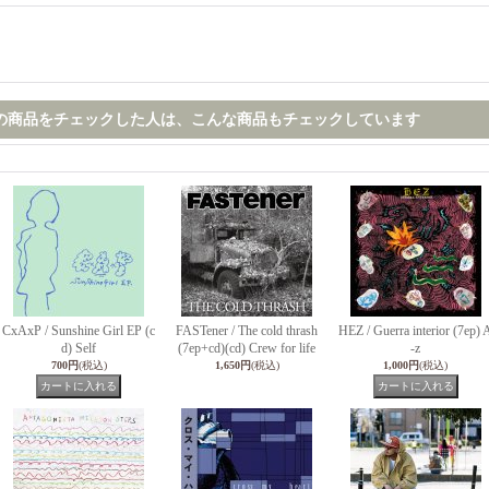
の商品をチェックした人は、こんな商品もチェックしています
CxAxP / Sunshine Girl EP (c
FASTener / The cold thrash
HEZ / Guerra interior (7ep) 
d) Self
(7ep+cd)(cd) Crew for life
-z
700円
(税込)
1,650円
(税込)
1,000円
(税込)