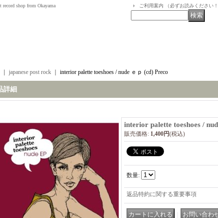
t record shop from Okayama
ご利用案内 （必ずお読みください
｜
japanese post rock
｜
interior palette toeshoes / nude ｅｐ (cd) Preco
品詳細
interior palette toeshoes / n
販売価格
:
1,400円
(税込)
数量
:
返品特約に関する重要事項
｜