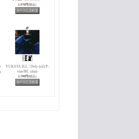
2,970円
(税込)
YUKSTA-ILL / Defy (cd) P-
/
vine/RC slum
t
2,700円
(税込)