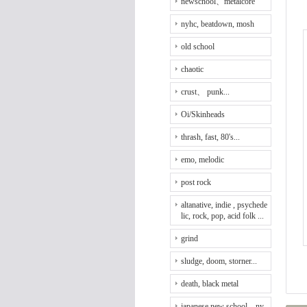
newschool、metalcore
nyhc, beatdown, mosh
old school
chaotic
crust、 punk...
Oi/Skinheads
thrash, fast, 80's...
emo, melodic
post rock
altanative, indie , psychede
lic, rock, pop, acid folk ...
grind
sludge, doom, storner...
death, black metal
japanese new school、ny