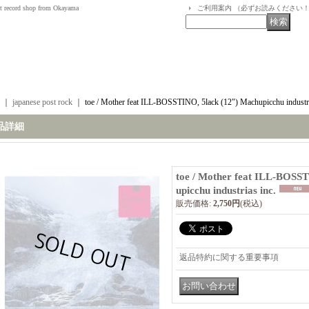
t record shop from Okayama
ご利用案内 （必ずお読みください
｜
japanese post rock
｜
toe / Mother feat ILL-BOSSTINO, 5lack (12") Machupicchu industri
品詳細
toe / Mother feat ILL-BOSS
upicchu industrias inc.
販売価格
:
2,750円
(税込)
返品特約に関する重要事項