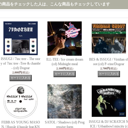
の商品をチェックした人は、こんな商品もチェックしています
ISSUGI / 7inc tree - The stor
ILL-TEE / Ice cream dream
BES & ISSUGI / Viridian s
y of 7inc tree -Tree & chambr
(cd) Midnight meal
oot (cd) P-vine/Dogear
- (cd) Dogear
2,160円
(税込)
2,700円
(税込)
2,808円
(税込)
ISSUGI & DJ SCRATCH 
FEBB AS YOUNG MASO
SATOL / Shadows (cd) Prog
ICE / Urbanbowl mixcity (c
N / Hussle 4 hussle feat.KN
ressive form