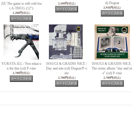
d) Dogear
ZZ/ The game iz still cold fea
2,160円
(税込)
2,916円
(税込)
t.A-THUG (12")
2,200円
(税込)
YUKSTA-ILL / Neo tokai o
ISSUGI & GRADIS NICE /
ISSUGI & GRADIS NICE 
n the line (cd) P-vine
Day and nite (cd) Dogear/P-v
The remix album "day and ni
ine
e" (cd) P-vine
2,700円
(税込)
2,700円
(税込)
2,700円
(税込)