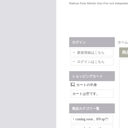
Hardcore Punk Melodic Emo Post rock Independen
ログイン
ホーム
商
新規登録はこちら
ログインはこちら
ショッピングカート
カートの中身
カートは空です。
商品カテゴリ一覧
coming soon... 8/9 up!!!