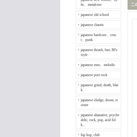
こ
hc、metalcore
japanese old school
japanese chaotic
japanese hardcore、crus
t、punk
japanese thrash, fast, 80's
style
japanese emo、melodic
japanese post rock
japanese grind, death, blac
k
japanese sludge, doom, st
orner
japanese altanative, psyche
delic, rock, pop, acid fol
k...
hip hop, club