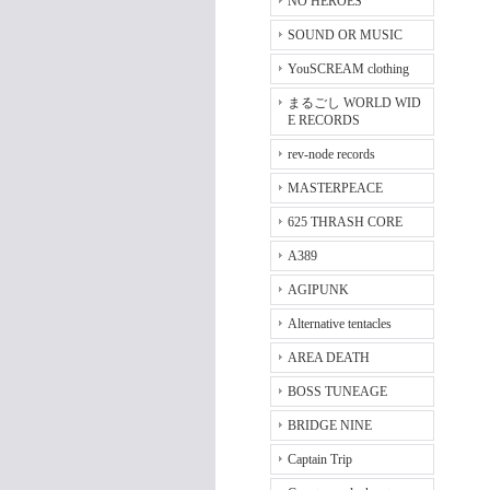
NO HEROES
SOUND OR MUSIC
YouSCREAM clothing
まるごし WORLD WID
E RECORDS
rev-node records
MASTERPEACE
625 THRASH CORE
A389
AGIPUNK
Alternative tentacles
AREA DEATH
BOSS TUNEAGE
BRIDGE NINE
Captain Trip