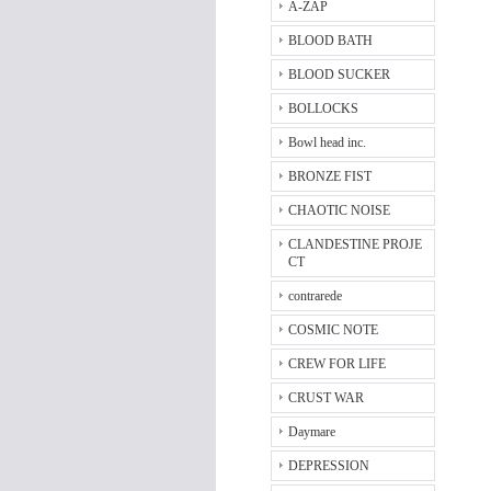
A-ZAP
BLOOD BATH
BLOOD SUCKER
BOLLOCKS
Bowl head inc.
BRONZE FIST
CHAOTIC NOISE
CLANDESTINE PROJE
CT
contrarede
COSMIC NOTE
CREW FOR LIFE
CRUST WAR
Daymare
DEPRESSION