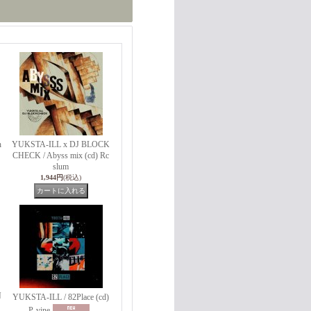
h
YUKSTA-ILL x DJ BLOCK
CHECK / Abyss mix (cd) Rc
slum
1,944円
(税込)
N
YUKSTA-ILL / 82Place (cd)
P-vine