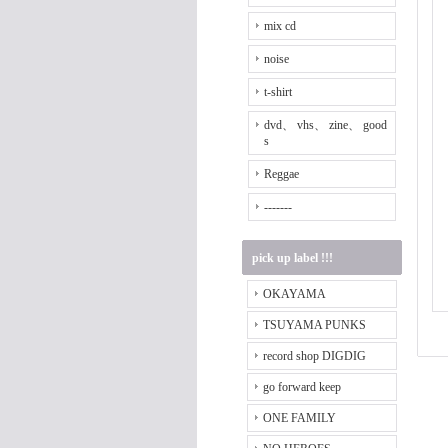
mix cd
noise
t-shirt
dvd、 vhs、 zine、 good
s
Reggae
-------
pick up label !!!
OKAYAMA
TSUYAMA PUNKS
record shop DIGDIG
go forward keep
ONE FAMILY