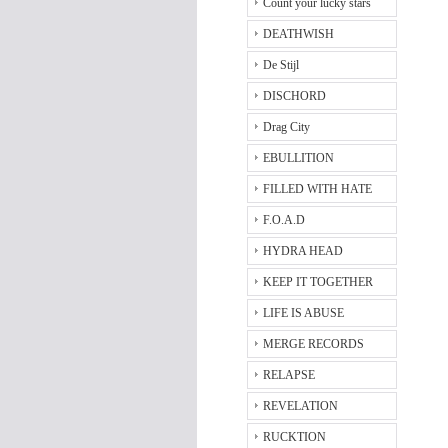
Count your lucky stars
DEATHWISH
De Stijl
DISCHORD
Drag City
EBULLITION
FILLED WITH HATE
F.O.A.D
HYDRA HEAD
KEEP IT TOGETHER
LIFE IS ABUSE
MERGE RECORDS
RELAPSE
REVELATION
RUCKTION