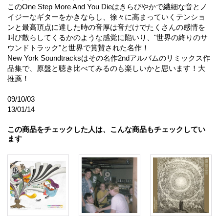
このOne Step More And You Dieはきらびやかで繊細な音とノ
イジーなギターをかきならし、徐々に高まっていくテンショ
ンと最高頂点に達した時の音厚は音だけでたくさんの感情を
叫び散らしてくるかのような感覚に陥いり、"世界の終りのサ
ウンドトラック"と世界で賞賛された名作！
New York Soundtracksはその名作2ndアルバムのリミックス作
品集で、原盤と聴き比べてみるのも楽しいかと思います！大
推薦！
09/10/03
13/01/14
この商品をチェックした人は、こんな商品もチェックしてい
ます