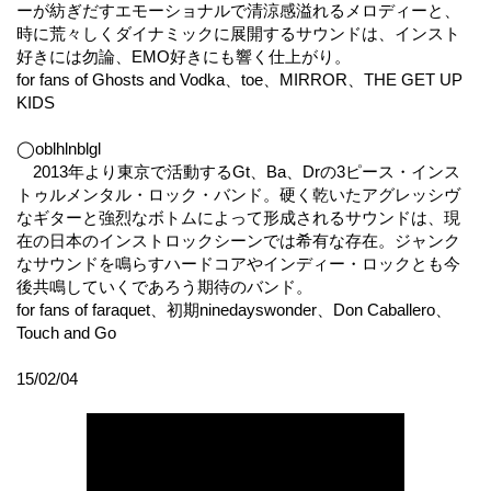
ーが紡ぎだすエモーショナルで清涼感溢れるメロディーと、
時に荒々しくダイナミックに展開するサウンドは、インスト
好きには勿論、EMO好きにも響く仕上がり。
for fans of Ghosts and Vodka、toe、MIRROR、THE GET UP
KIDS
◯oblhlnblgl
2013年より東京で活動するGt、Ba、Drの3ピース・インス
トゥルメンタル・ロック・バンド。硬く乾いたアグレッシヴ
なギターと強烈なボトムによって形成されるサウンドは、現
在の日本のインストロックシーンでは希有な存在。ジャンク
なサウンドを鳴らすハードコアやインディー・ロックとも今
後共鳴していくであろう期待のバンド。
for fans of faraquet、初期ninedayswonder、Don Caballero、
Touch and Go
15/02/04