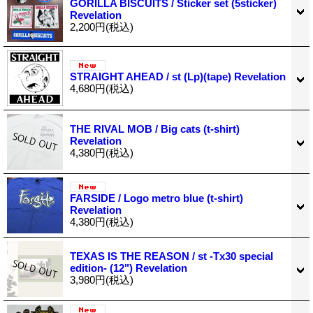
GORILLA BISCUITS / Sticker set (5sticker)
Revelation
2,200円
(税込)
STRAIGHT AHEAD / st (Lp)(tape) Revelation
4,680円
(税込)
THE RIVAL MOB / Big cats (t-shirt)
Revelation
4,380円
(税込)
FARSIDE / Logo metro blue (t-shirt)
Revelation
4,380円
(税込)
TEXAS IS THE REASON / st -Tx30 special
edition- (12") Revelation
3,980円
(税込)