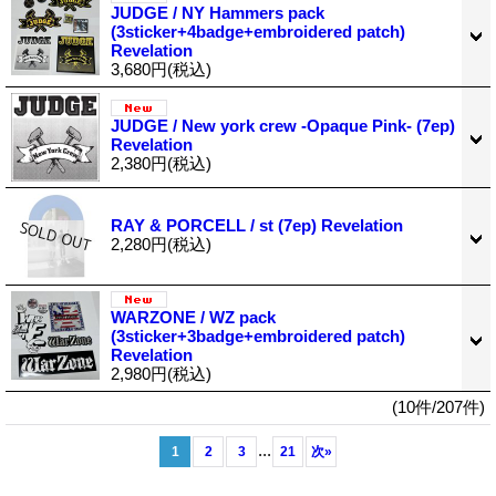
JUDGE / NY Hammers pack
(3sticker+4badge+embroidered patch)
Revelation
3,680円
(税込)
JUDGE / New york crew -Opaque Pink- (7ep)
Revelation
2,380円
(税込)
RAY & PORCELL / st (7ep) Revelation
2,280円
(税込)
WARZONE / WZ pack
(3sticker+3badge+embroidered patch)
Revelation
2,980円
(税込)
(10件/207件)
...
1
2
3
21
次
»