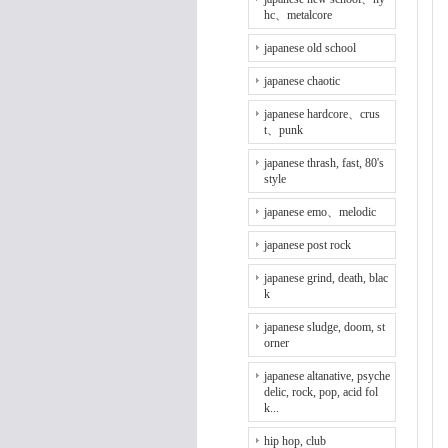
hc、metalcore
japanese old school
japanese chaotic
japanese hardcore、crus
t、punk
japanese thrash, fast, 80's
style
japanese emo、melodic
japanese post rock
japanese grind, death, blac
k
japanese sludge, doom, st
orner
japanese altanative, psyche
delic, rock, pop, acid fol
k...
hip hop, club