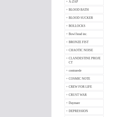
A-ZAP
BLOOD BATH
BLOOD SUCKER
BOLLOCKS
Bowl head inc.
BRONZE FIST
CHAOTIC NOISE
CLANDESTINE PROJE
CT
contrarede
COSMIC NOTE
CREW FOR LIFE
CRUST WAR
Daymare
DEPRESSION