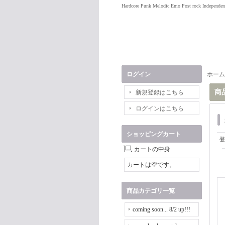
Hardcore Punk Melodic Emo Post rock Independen
ログイン
ホーム
商
新規登録はこちら
ログインはこちら
ショッピングカート
登
カートの中身
カートは空です。
商品カテゴリ一覧
coming soon... 8/2 up!!!