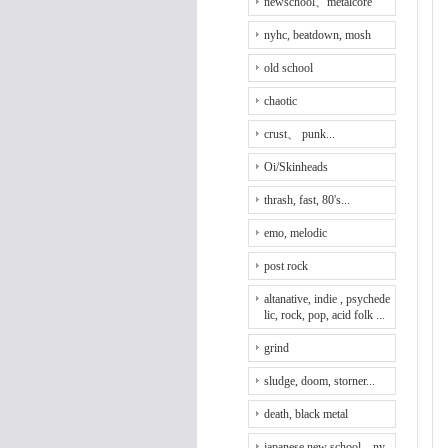
newschool、metalcore
nyhc, beatdown, mosh
old school
chaotic
crust、 punk...
Oi/Skinheads
thrash, fast, 80's...
emo, melodic
post rock
altanative, indie , psychede
lic, rock, pop, acid folk ...
grind
sludge, doom, storner...
death, black metal
japanese new school、ny