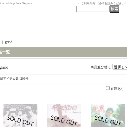
t record shop from Okayama
ご利用案内 （必ずお読みください
｜
grind
品一覧
grind
商品並び替え
:
録アイテム数
:
208件
在庫あり