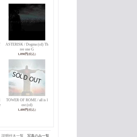
f
ASTERISK / Dogma (cd) Th
ree one G
1,890円
(税込)
d
TOWER OF ROME / all is l
e
ost (cd)
1,400円
(税込)
説明付き一覧
写真のみ一覧