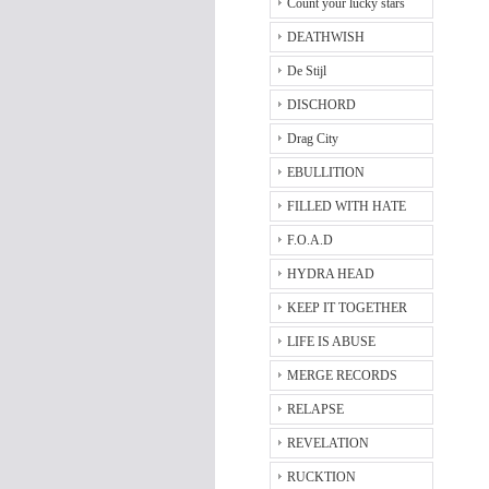
Count your lucky stars
DEATHWISH
De Stijl
DISCHORD
Drag City
EBULLITION
FILLED WITH HATE
F.O.A.D
HYDRA HEAD
KEEP IT TOGETHER
LIFE IS ABUSE
MERGE RECORDS
RELAPSE
REVELATION
RUCKTION