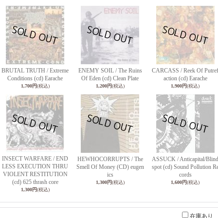
BRUTAL TRUTH / Extreme
ENEMY SOIL / The Ruins
CARCASS / Reek Of Putre
Conditions (cd) Earache
Of Eden (cd) Clean Plate
action (cd) Earache
1,700円
(税込)
1,200円
(税込)
1,900円
(税込)
INSECT WARFARE / END
HEWHOCORRUPTS / The
ASSUCK / Anticapital/Blin
LESS EXECUTION THRU
Smell Of Money (CD) eugen
spot (cd) Sound Pollution R
VIOLENT RESTITUTION
ics
cords
(cd) 625 thrash core
1,300円
(税込)
1,600円
(税込)
1,300円
(税込)
在庫あり