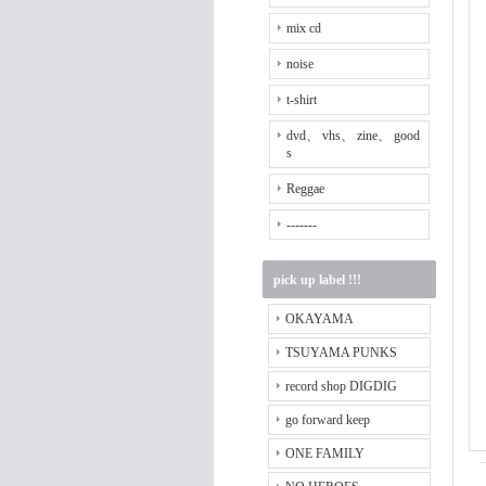
mix cd
noise
t-shirt
dvd、 vhs、 zine、 good
s
Reggae
-------
pick up label !!!
OKAYAMA
TSUYAMA PUNKS
record shop DIGDIG
go forward keep
ONE FAMILY