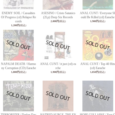
ENEMY SOIL / Casualties
ASESINO / Cristo Satanico
ANAL CUNT / Everyone S
Of Progress (cd) Relapse Re
(2Lp) Deep Six Records
ould Be Killed (cd) Earache
cords
2,000円
(税込)
1,900円
(税込)
1,200円
(税込)
NAPALM DEATH / Harmo
ANAL CUNT / it just (cd) ea
ANAL CUNT / Top 40 Hits
ny Corruption (CD) Earache
rche
(cd) Earache
1,800円
(税込)
1,900円
(税込)
1,850円
(税込)
TERRORIZER / Darker Day
HATRED SURGE, THE EN
HOPE COLLAPSE / Year 