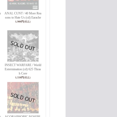
h
ANAL CUNT / 40 More Rea
sons to Hate Us (cd) Earache
1,900円
(税込)
INSECT WARFARE / World
Extermination (cd) 625 Thras
h Core
1,550円
(税込)
O
AGORAPHOBIC NOSEBL