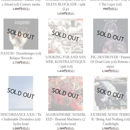
s Ahead (cd) Century media
DLESS BLOCKADE / split
f The Leper (cd)
(Lp)
1,800円
(税込)
990円
(税込)
1,650円
(税込)
NASUM / Doombringer (cd)
LOOKING FOR AND ANS
PIG DESTROYER / Painte
Relapse Records
WER, KONTRAATTAQUE
Of Dead Girls (cd) Robotic 
1,750円
(税込)
/ split (cd)
mpire
1,450円
(税込)
1,500円
(税込)
DISCORDANCE AXIS / Th
AGORAPHOBIC NOSEBL
EXTREME NOISE TERR
e Inalienable Dreamless (cd)
EED / Beastial Machinery (2
R / Being And Nothing (cd)
hydra head
cd) hydra head
Candlelight
1,800円
(税込)
1,900円
(税込)
1,900円
(税込)