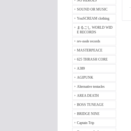
NO HEROES
SOUND OR MUSIC
YouSCREAM clothing
まるごし WORLD WID
E RECORDS
rev-node records
MASTERPEACE
625 THRASH CORE
A389
AGIPUNK
Alternative tentacles
AREA DEATH
BOSS TUNEAGE
BRIDGE NINE
Captain Trip