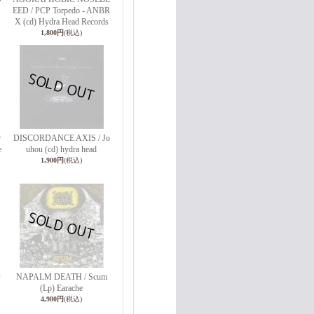
EED / PCP Torpedo - ANBR
X (cd) Hydra Head Records
1,800円
(税込)
r
DISCORDANCE AXIS / Jo
e
uhou (cd) hydra head
1,900円
(税込)
O
NAPALM DEATH / Scum
(Lp) Earache
4,980円
(税込)