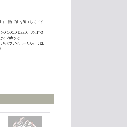
 style"の4曲に新曲2曲を追加してドイ
NO GOOD DEED、UNIT 73
ただける内容かと！
系タフガイボーカルかつRic
！