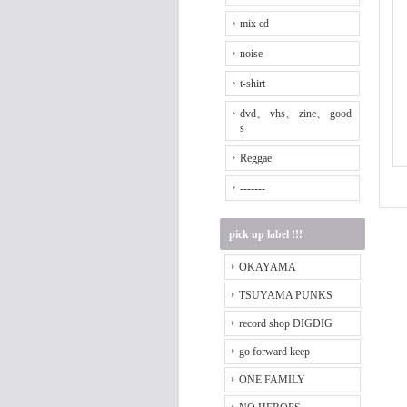
mix cd
noise
t-shirt
dvd、 vhs、 zine、 good
s
Reggae
-------
pick up label !!!
OKAYAMA
TSUYAMA PUNKS
record shop DIGDIG
go forward keep
ONE FAMILY