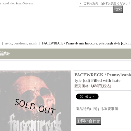
t record shop from Okayama
ご利用案内 （必ずお読みください
｜
nyhc, beatdown, mosh
｜
FACEWRECK / Pennsylvania hardcore: pittsburgh style (cd) Fil
品詳細
FACEWRECK / Pennsylvania h
tyle (cd) Filled with hate
販売価格
:
1,680円
(税込)
返品特約に関する重要事項