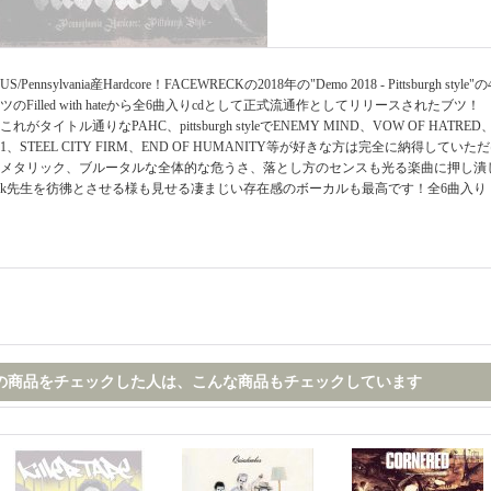
US/Pennsylvania産Hardcore！FACEWRECKの2018年の"Demo 2018 - Pittsburgh
ツのFilled with hateから全6曲入りcdとして正式流通作としてリリースされたブツ！
これがタイトル通りなPAHC、pittsburgh styleでENEMY MIND、VOW OF HATRED、
1、STEEL CITY FIRM、END OF HUMANITY等が好きな方は完全に納得してい
メタリック、ブルータルな全体的な危うさ、落とし方のセンスも光る楽曲に押し潰し
k先生を彷彿とさせる様も見せる凄まじい存在感のボーカルも最高です！全6曲入り
の商品をチェックした人は、こんな商品もチェックしています