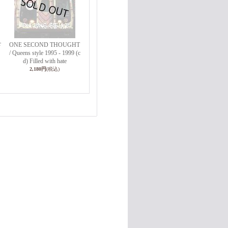
r
ONE SECOND THOUGHT
/ Queens style 1995 - 1999 (c
d) Filled with hate
2,180円
(税込)