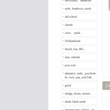
newschool、metalcore
nyhc, beatdown, mosh
old school
chaotic
crust、 punk...
Oi/Skinheads
thrash, fast, 80's...
emo, melodic
post rock
altanative, indie , psychede
lic, rock, pop, acid folk ...
grind
こ
sludge, doom, storner...
death, black metal
japanese new school、ny