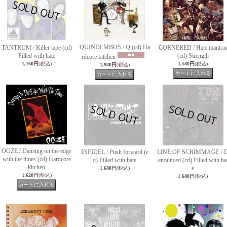
QUINDEMBOS / Q (cd) Ha
TANTRUM / Killer tape (cd)
CORNERED / Hate mantra
Filled with hate
(cd) Strength
rdcore kitchen
1,160円
(税込)
1,580円
(税込)
1,980円
(税込)
OOZE / Dansing on the edge
INFIDEL / Push forward (c
LINE OF SCRIMMAGE / 
with the times (cd) Hardcore
d) Filled with hate
enounced (cd) Filled with ha
kitchen
e
1,680円
(税込)
1,620円
(税込)
1,680円
(税込)