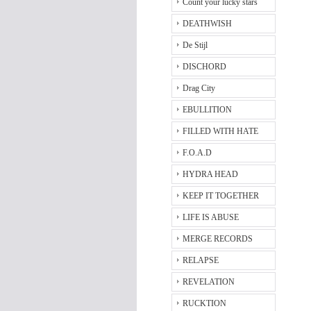
Count your lucky stars
DEATHWISH
De Stijl
DISCHORD
Drag City
EBULLITION
FILLED WITH HATE
F.O.A.D
HYDRA HEAD
KEEP IT TOGETHER
LIFE IS ABUSE
MERGE RECORDS
RELAPSE
REVELATION
RUCKTION