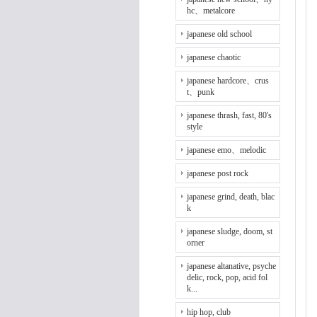
hc、metalcore
japanese old school
japanese chaotic
japanese hardcore、crus
t、punk
japanese thrash, fast, 80's
style
japanese emo、melodic
japanese post rock
japanese grind, death, blac
k
japanese sludge, doom, st
orner
japanese altanative, psyche
delic, rock, pop, acid fol
k...
hip hop, club