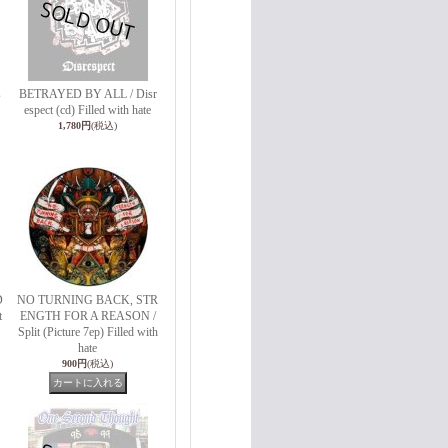
s
BETRAYED BY ALL / Disr
espect (cd) Filled with hate
1,780円
(税込)
D
NO TURNING BACK, STR
t
ENGTH FOR A REASON /
Split (Picture 7ep) Filled with
hate
900円
(税込)