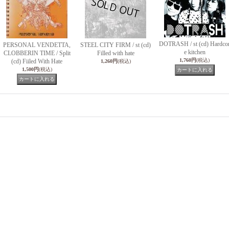
DOTRASH / st (cd) Hardco
PERSONAL VENDETTA,
STEEL CITY FIRM / st (cd)
e kitchen
CLOBBERIN TIME / Split
Filled with hate
1,760円
(税込)
(cd) Fiiled With Hate
1,260円
(税込)
1,500円
(税込)