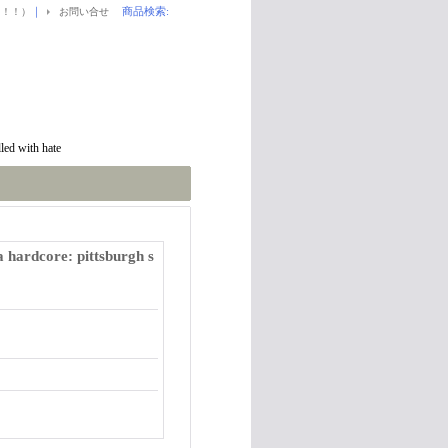
｜
商品検索
:
！！！）
お問い合せ
led with hate
ardcore: pittsburgh s