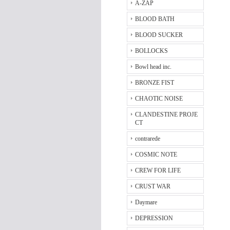
A-ZAP
BLOOD BATH
BLOOD SUCKER
BOLLOCKS
Bowl head inc.
BRONZE FIST
CHAOTIC NOISE
CLANDESTINE PROJE
CT
contrarede
COSMIC NOTE
CREW FOR LIFE
CRUST WAR
Daymare
DEPRESSION