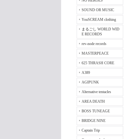
NO HEROES
SOUND OR MUSIC
YouSCREAM clothing
まるごし WORLD WID
E RECORDS
rev-node records
MASTERPEACE
625 THRASH CORE
A389
AGIPUNK
Alternative tentacles
AREA DEATH
BOSS TUNEAGE
BRIDGE NINE
Captain Trip