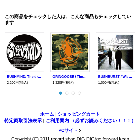
この商品をチェックした人は、こんな商品もチェックしてい
ます
BUSHMIND/ The drop ep (12") Seminishukei /Awdr/Lr2
GRINGOOSE / Timeless toke (cd) Prilmal/Seminishukei
BUSHBURST / Wit da illness (cd) Seminishukei
2,200円
(税込)
1,320円
(税込)
1,000円
(税込)
ホーム
|
ショッピングカート
特定商取引法表示
|
ご利用案内 （必ずお読みください！！！）
PCサイト
Copyright (C) 2011 record shop DIG DIG(go forward keep