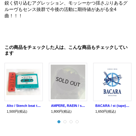
鋭く切り込むアグレッション、モッシーかつ揺さぶりあるグ
ルーヴもセンス抜群で今後の活動に期待値があがる全4
曲！！！
この商品をチェックした人は、こんな商品もチェックしてい
ます
Alto / Stench beat tape (tape) Toosmell
AMPERE, RAEIN / split (8") No idea
BACARA / st (tape) Break the records
1,500円
(税込)
1,800円
(税込)
1,650円
(税込)