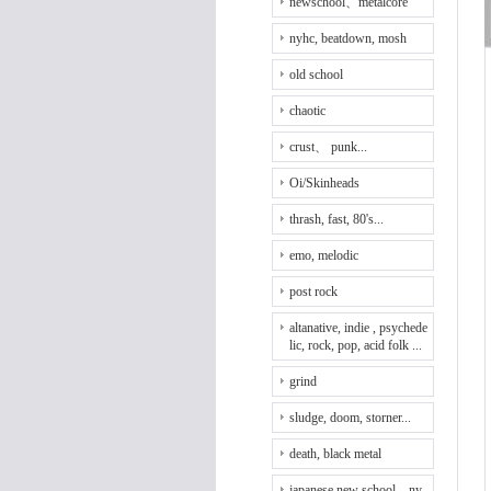
newschool、metalcore
nyhc, beatdown, mosh
old school
chaotic
crust、 punk...
Oi/Skinheads
thrash, fast, 80's...
emo, melodic
post rock
altanative, indie , psychede
lic, rock, pop, acid folk ...
grind
sludge, doom, storner...
death, black metal
japanese new school、ny