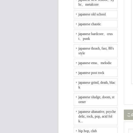
hc、metalcore
japanese old school
japanese chaotic
japanese hardcore、crus
t、punk
japanese thrash, fast, 80's
style
japanese emo、melodic
japanese post rock
japanese grind, death, blac
k
japanese sludge, doom, st
orner
japanese altanative, psyche
こ
delic, rock, pop, acid fol
k...
hip hop, club