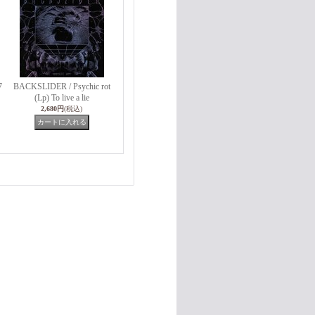
7
BACKSLIDER / Psychic rot
(Lp) To live a lie
2,680円
(税込)