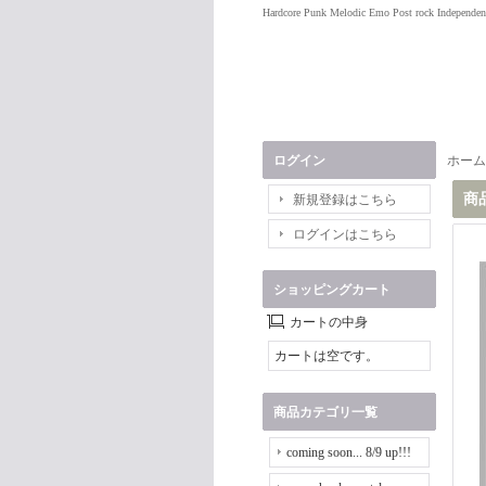
Hardcore Punk Melodic Emo Post rock Independen
ログイン
ホーム
商
新規登録はこちら
ログインはこちら
ショッピングカート
カートの中身
カートは空です。
商品カテゴリ一覧
coming soon... 8/9 up!!!