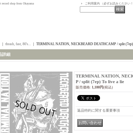
t record shop from Okayama
ご利用案内 （必ずお読みください
｜
thrash, fast, 80's...
｜
TERMINAL NATION, NECKBEARD DEATHCAMP / split (7ep) To 
品詳細
TERMINAL NATION, NE
P / split (7ep) To live a lie
販売価格
:
1,180円
(税込)
返品特約に関する重要事項