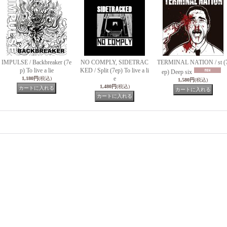
IMPULSE / Backbreaker (7e
NO COMPLY, SIDETRAC
TERMINAL NATION / st (
p) To live a lie
KED / Split (7ep) To live a li
ep) Deep six
e
1,180円
(税込)
1,580円
(税込)
1,480円
(税込)