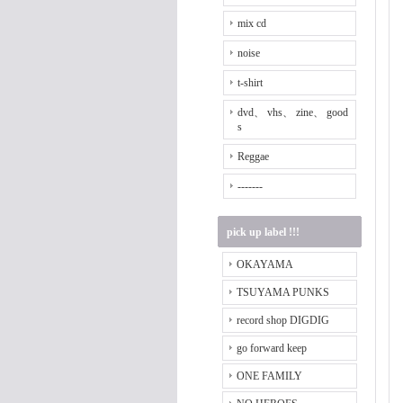
mix cd
noise
t-shirt
dvd、 vhs、 zine、 good
s
Reggae
-------
pick up label !!!
OKAYAMA
TSUYAMA PUNKS
record shop DIGDIG
go forward keep
ONE FAMILY