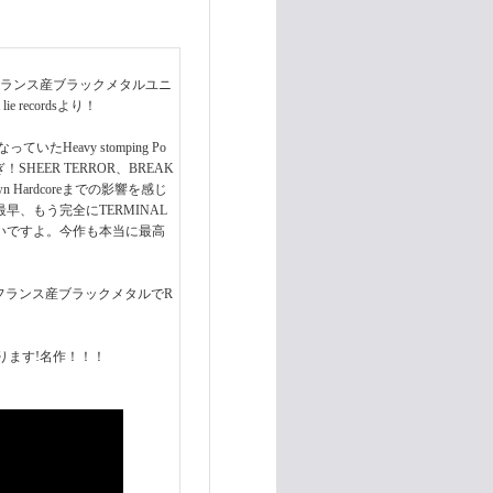
NATIONとフランス産ブラックメタルユニ
e recordsより！
たHeavy stomping Po
HEER TERROR、BREAK
wn Hardcoreまでの影響を感じ
最早、もう完全にTERMINAL
危いですよ。今作も本当に最高
しているフランス産ブラックメタルでR
しております!名作！！！