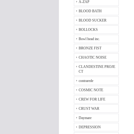
A-ZAP
BLOOD BATH
BLOOD SUCKER
BOLLOCKS
Bowl head inc.
BRONZE FIST
CHAOTIC NOISE
CLANDESTINE PROJE
CT
contrarede
COSMIC NOTE
CREW FOR LIFE
CRUST WAR
Daymare
DEPRESSION