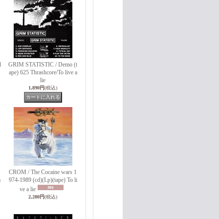
l
GRIM STATISTIC / Demo (t
ape) 625 Thrashcore/To live a
lie
1,890円
(税込)
CROM / The Cocaine wars 1
a
974-1989 (cd)(Lp)(tape) To li
ve a lie
2,280円
(税込)