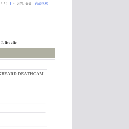
｜
商品検索
:
！！！）
お問い合せ
live a lie
CKBEARD DEATHCAM