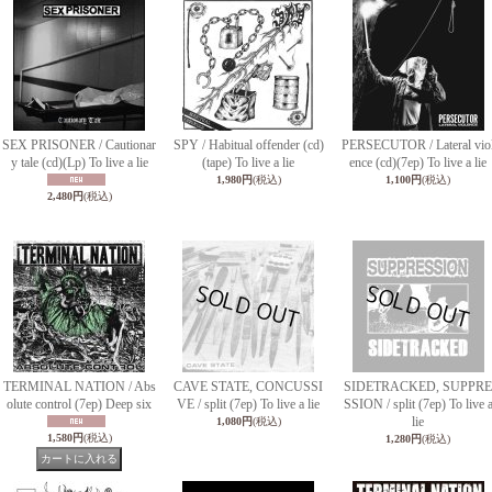
SEX PRISONER / Cautionar
SPY / Habitual offender (cd)
PERSECUTOR / Lateral vio
y tale (cd)(Lp) To live a lie
(tape) To live a lie
ence (cd)(7ep) To live a lie
1,980円
(税込)
1,100円
(税込)
2,480円
(税込)
TERMINAL NATION / Abs
CAVE STATE, CONCUSSI
SIDETRACKED, SUPPRE
olute control (7ep) Deep six
VE / split (7ep) To live a lie
SSION / split (7ep) To live 
lie
1,080円
(税込)
1,580円
(税込)
1,280円
(税込)