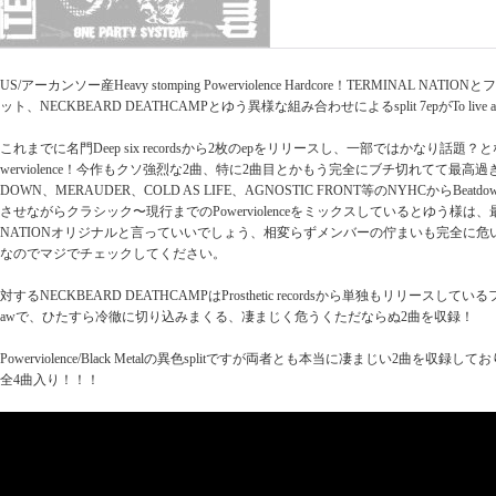
US/アーカンソー産Heavy stomping Powerviolence Hardcore！TERMINAL 
ット、NECKBEARD DEATHCAMPとゆう異様な組み合わせによるsplit 7epがTo live a li
これまでに名門Deep six recordsから2枚のepをリリースし、一部ではかなり話題？となってい
werviolence！今作もクソ強烈な2曲、特に2曲目とかもう完全にブチ切れてて最高過ぎ！S
DOWN、MERAUDER、COLD AS LIFE、AGNOSTIC FRONT等のNYHCからBeatdo
させながらクラシック〜現行までのPowerviolenceをミックスしているとゆう様は、
NATIONオリジナルと言っていいでしょう、相変らずメンバーの佇まいも完全に
なのでマジでチェックしてください。
対するNECKBEARD DEATHCAMPはProsthetic recordsから単独もリリース
awで、ひたすら冷徹に切り込みまくる、凄まじく危うくただならぬ2曲を収録！
Powerviolence/Black Metalの異色splitですが両者とも本当に凄まじい2曲を収録
全4曲入り！！！