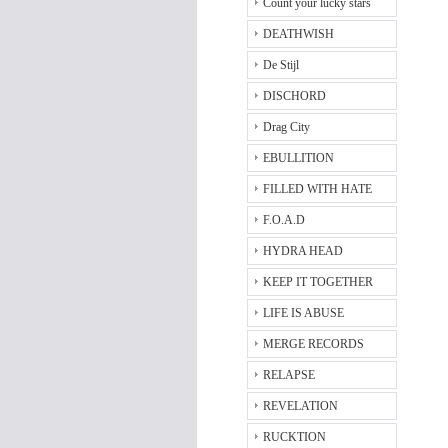
Count your lucky stars
DEATHWISH
De Stijl
DISCHORD
Drag City
EBULLITION
FILLED WITH HATE
F.O.A.D
HYDRA HEAD
KEEP IT TOGETHER
LIFE IS ABUSE
MERGE RECORDS
RELAPSE
REVELATION
RUCKTION