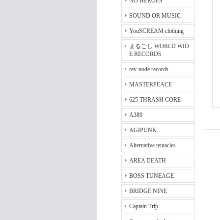
NO HEROES
SOUND OR MUSIC
YouSCREAM clothing
まるごし WORLD WID
E RECORDS
rev-node records
MASTERPEACE
625 THRASH CORE
A389
AGIPUNK
Alternative tentacles
AREA DEATH
BOSS TUNEAGE
BRIDGE NINE
Captain Trip