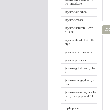
hc、metalcore
japanese old school
japanese chaotic
japanese hardcore、crus
こ
t、punk
japanese thrash, fast, 80's
style
japanese emo、melodic
japanese post rock
japanese grind, death, blac
k
japanese sludge, doom, st
orner
japanese altanative, psyche
delic, rock, pop, acid fol
k...
hip hop, club