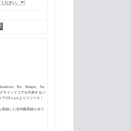
hcore、Rsr、Relapse、Six
0'sのグラインドコアを代表するバ
のF.o.a.d.よりリリース！
も収録した全99曲収録とゆう