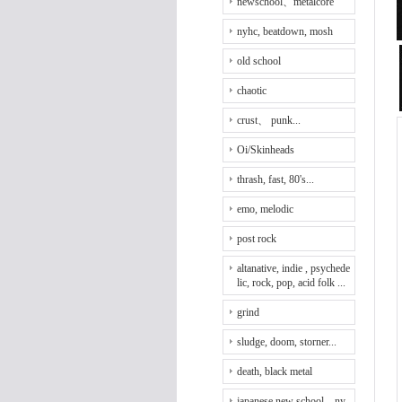
newschool、metalcore
nyhc, beatdown, mosh
old school
chaotic
crust、 punk...
Oi/Skinheads
thrash, fast, 80's...
emo, melodic
post rock
altanative, indie , psychede
lic, rock, pop, acid folk ...
grind
sludge, doom, storner...
death, black metal
japanese new school、ny