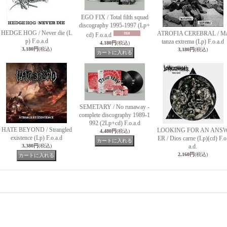
EGO FIX / Total filth squad
discography 1995-1997 (Lp+
HEDGE HOG / Never die (L
ATROFIA CEREBRAL / M
cd) F.o.a.d
p) F.o.a.d
tanza extrema (Lp) F.o.a.d
4,180円
(税込)
3,180円
(税込)
3,180円
(税込)
SEMETARY / No runaway -
complete discography 1989-1
992 (2Lp+cd) F.o.a.d
HATE BEYOND / Strangled
LOOKING FOR AN ANS
4,480円
(税込)
existence (Lp) F.o.a.d
ER / Dios carne (Lp)(cd) F.o
3,380円
(税込)
a.d.
2,160円
(税込)