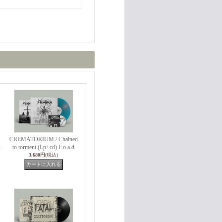
CREMATORIUM / Chained
+
to torment (Lp+cd) F.o.a.d
3,680円
(税込)