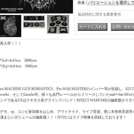
数量
:
返品特約に関する重要事項
｜
再入荷！！！
*2cd+dvd box 3680yen
*3Lp+dvd box 5980yen
ex-MACHINE GUN ROMANTICS、Pre-WAR MASTERのメンバー等が在籍し、625 Thras
weeks、そしてEarache等、様々な名門レーベルからリリースしていたmid〜late 0
ンドであるUSはテキサス産グラインドバンド！INSECT WARFAREの編集盤がイタリア
デモ、ep、コンピ参加曲をはじめ、アウトテイク、ライブ音源、更に未発表音源等
凄まじいボリュームの編集盤！！！DVDにはライブ映像を収録しております！