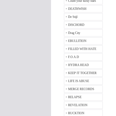
Count your lucky stars
DEATHWISH
De Stijl
DISCHORD
Drag City
EBULLITION
FILLED WITH HATE
F.O.A.D
HYDRA HEAD
KEEP IT TOGETHER
LIFE IS ABUSE
MERGE RECORDS
RELAPSE
REVELATION
RUCKTION