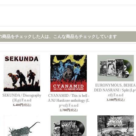
の商品をチェックした人は、こんな商品もチェックしています
EURONYMOUS, BEHEA
DED NASRANI / Split (Lp
cd) F.o.a.d
SEKUNDA / Discography
CYANAMID / This is hell -
(3Lp) F.o.a.d
3,100円
(税込)
A NJ Hardcore anthology (L
6,480円
(税込)
p+cd) F.o.a.d
2,780円
(税込)