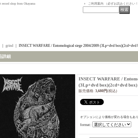
t record shop from Okayama
ご利用案内 （必ずお読みください
｜
grind
｜
INSECT WARFARE / Entomological siege 2004/2009 (3Lp+dvd box)(2cd+dvd bo
品詳細
INSECT WARFARE / Entomolo
(3Lp+dvd box)(2cd+dvd box) 
販売価格
:
3,680円
(税込)
オプションにより価格が変わる場合もあ
format:
: