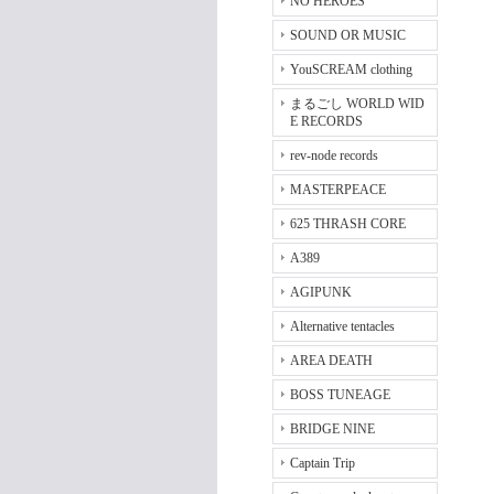
NO HEROES
SOUND OR MUSIC
YouSCREAM clothing
まるごし WORLD WID
E RECORDS
rev-node records
MASTERPEACE
625 THRASH CORE
A389
AGIPUNK
Alternative tentacles
AREA DEATH
BOSS TUNEAGE
BRIDGE NINE
Captain Trip