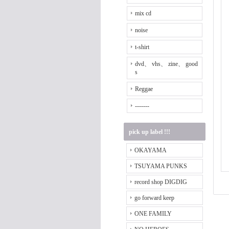
mix cd
noise
t-shirt
dvd、 vhs、 zine、 good
s
Reggae
-------
pick up label !!!
OKAYAMA
TSUYAMA PUNKS
record shop DIGDIG
go forward keep
ONE FAMILY