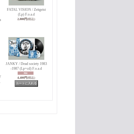
FATAL VISION / Zeitgeist
(Lp) F.o.a.d
2,880円
(税込)
a
JANKY / Dead society 1983
-1987 (Lp+cd) F.o.a.d
W
4,480円
(税込)
.