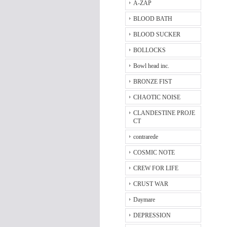
A-ZAP
BLOOD BATH
BLOOD SUCKER
BOLLOCKS
Bowl head inc.
BRONZE FIST
CHAOTIC NOISE
CLANDESTINE PROJE
CT
contrarede
COSMIC NOTE
CREW FOR LIFE
CRUST WAR
Daymare
DEPRESSION