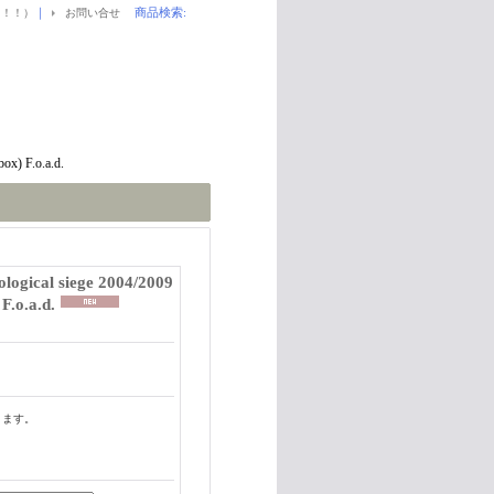
｜
商品検索
:
！！！）
お問い合せ
x) F.o.a.d.
gical siege 2004/2009
F.o.a.d.
ります。