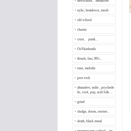
newschool、metalcore
nyhc, beatdown, mosh
old school
chaotic
crust、 punk...
Oi/Skinheads
thrash, fast, 80's...
emo, melodic
post rock
altanative, indie , psychede
lic, rock, pop, acid folk ...
grind
sludge, doom, storner...
death, black metal
japanese new school、ny