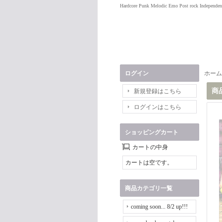
Hardcore Punk Melodic Emo Post rock Independen
ログイン
ホーム
商
新規登録はこちら
ログインはこちら
ショッピングカート
カートの中身
カートは空です。
商品カテゴリ一覧
coming soon... 8/2 up!!!