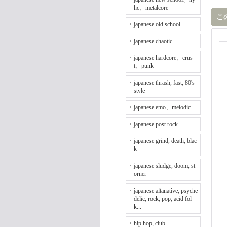
hc、metalcore
こ
japanese old school
japanese chaotic
japanese hardcore、crus
t、punk
japanese thrash, fast, 80's
style
japanese emo、melodic
japanese post rock
japanese grind, death, blac
k
japanese sludge, doom, st
orner
japanese altanative, psyche
delic, rock, pop, acid fol
k...
hip hop, club