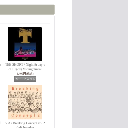
e
TEE-$HORT / Night & bay v
ol.10 (cd) Midnightmeal
1,400円
(税込)
3
V.A / Breaking Concept vol.2
(cd) Impulse