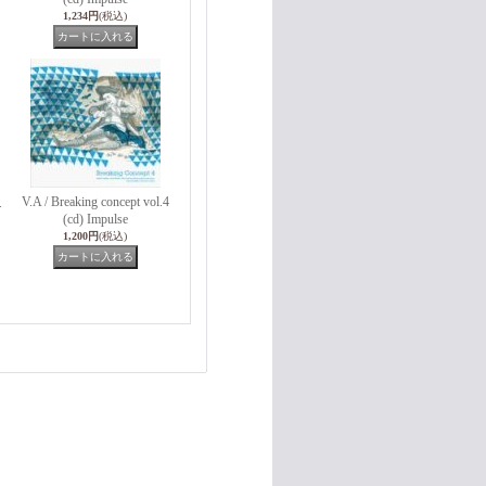
1,234円
(税込)
V.A / Breaking concept vol.4
.
(cd) Impulse
1,200円
(税込)