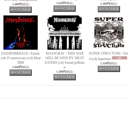
1,620円
(税込)
1,200円
(税込)
1,400円
(税込)
HAEMORRHAGE / Emetic
MASSGRAV / THIS WAR
SUPER STRUCTURE / Vol
cult 25 anniversary (cd) Meat
WILL BE WON BY MEAT
4 (cd) Imperium
5000
EATERS (cd) Sound pollutio
1,320円
(税込)
n
1,848円
(税込)
1,380円
(税込)