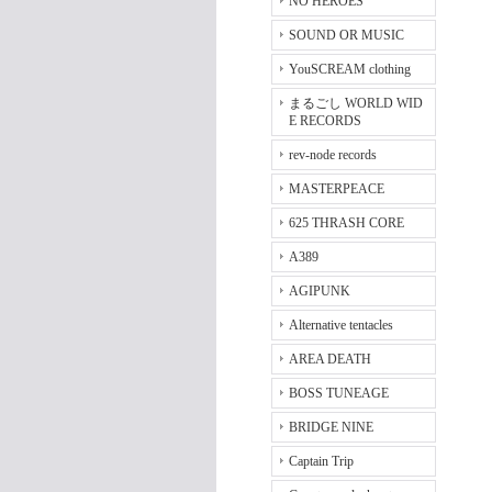
NO HEROES
SOUND OR MUSIC
YouSCREAM clothing
まるごし WORLD WID
E RECORDS
rev-node records
MASTERPEACE
625 THRASH CORE
A389
AGIPUNK
Alternative tentacles
AREA DEATH
BOSS TUNEAGE
BRIDGE NINE
Captain Trip