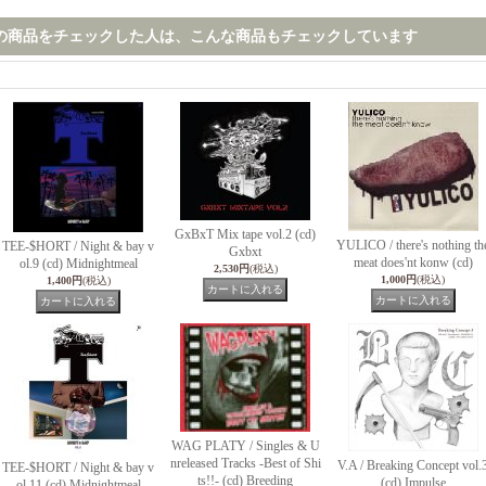
の商品をチェックした人は、こんな商品もチェックしています
GxBxT Mix tape vol.2 (cd)
YULICO / there's nothing th
TEE-$HORT / Night & bay v
Gxbxt
meat does'nt konw (cd)
ol.9 (cd) Midnightmeal
2,530円
(税込)
1,000円
(税込)
1,400円
(税込)
WAG PLATY / Singles & U
nreleased Tracks -Best of Shi
V.A / Breaking Concept vol.
TEE-$HORT / Night & bay v
ts!!- (cd) Breeding
(cd) Impulse
ol.11 (cd) Midnightmeal