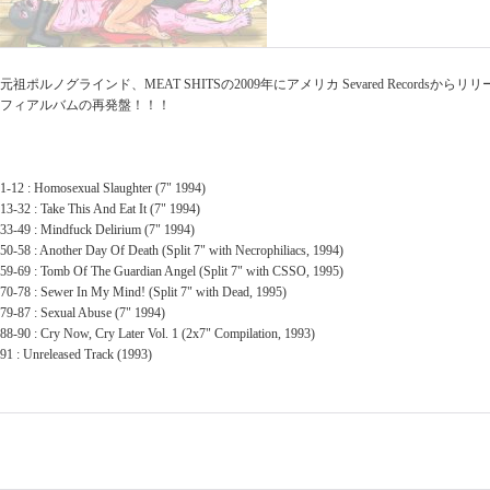
元祖ポルノグラインド、MEAT SHITSの2009年にアメリカ Sevared Recordsか
フィアルバムの再発盤！！！
1-12 : Homosexual Slaughter (7" 1994)
13-32 : Take This And Eat It (7" 1994)
33-49 : Mindfuck Delirium (7" 1994)
50-58 : Another Day Of Death (Split 7" with Necrophiliacs, 1994)
59-69 : Tomb Of The Guardian Angel (Split 7" with CSSO, 1995)
70-78 : Sewer In My Mind! (Split 7" with Dead, 1995)
79-87 : Sexual Abuse (7" 1994)
88-90 : Cry Now, Cry Later Vol. 1 (2x7" Compilation, 1993)
91 : Unreleased Track (1993)