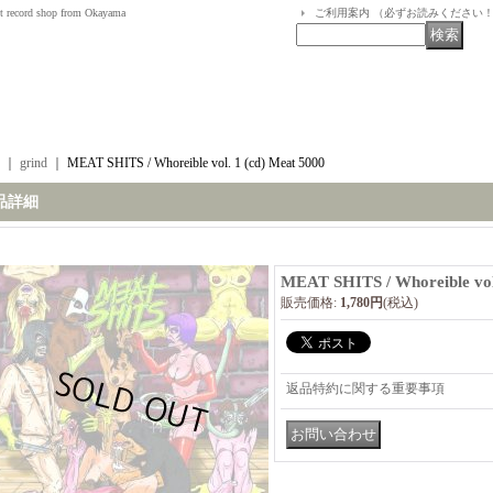
t record shop from Okayama
ご利用案内 （必ずお読みください
｜
grind
｜
MEAT SHITS / Whoreible vol. 1 (cd) Meat 5000
品詳細
MEAT SHITS / Whoreible vol
販売価格
:
1,780円
(税込)
返品特約に関する重要事項