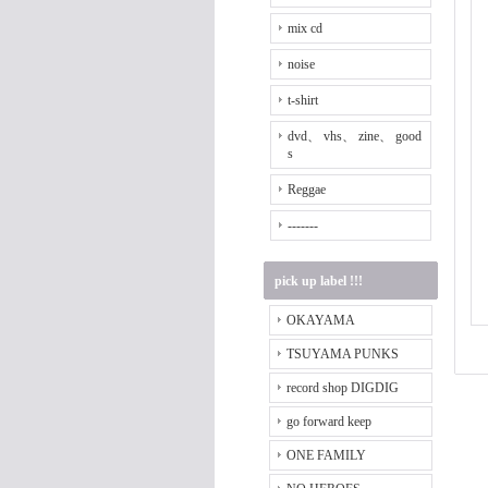
mix cd
noise
t-shirt
dvd、 vhs、 zine、 good
s
Reggae
-------
pick up label !!!
OKAYAMA
TSUYAMA PUNKS
record shop DIGDIG
go forward keep
ONE FAMILY