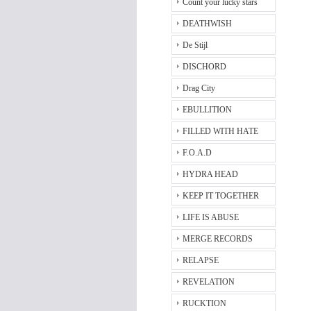
Count your lucky stars
DEATHWISH
De Stijl
DISCHORD
Drag City
EBULLITION
FILLED WITH HATE
F.O.A.D
HYDRA HEAD
KEEP IT TOGETHER
LIFE IS ABUSE
MERGE RECORDS
RELAPSE
REVELATION
RUCKTION