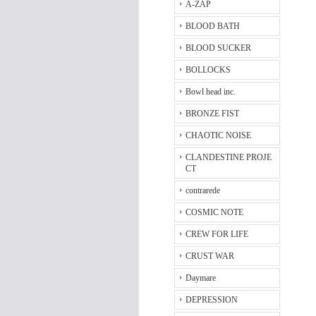
A-ZAP
BLOOD BATH
BLOOD SUCKER
BOLLOCKS
Bowl head inc.
BRONZE FIST
CHAOTIC NOISE
CLANDESTINE PROJE
CT
contrarede
COSMIC NOTE
CREW FOR LIFE
CRUST WAR
Daymare
DEPRESSION