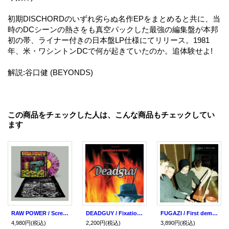
初期DISCHORDのいずれ劣らぬ名作EPをまとめると共に、当
時のDCシーンの熱さをも真空パックした最強の編集盤が本邦
初の帯、ライナー付きの日本盤LP仕様にてリリース。1981
年、米・ワシントンDCで何が起きていたのか。追体験せよ!
解説:谷口健 (BEYONDS)
この商品をチェックした人は、こんな商品もチェックしてい
ます
RAW POWER / Screams from the gutter - 40th anniversary edition ...diehard black on violet (Lp) F.o.a.d
DEADGUY / Fixation on a co-worker リミックス日本限定盤 (cd) Militia inc.
FUGAZI / First demo (cd)(Lp) Dischord
4,980円
(税込)
2,200円
(税込)
3,890円
(税込)