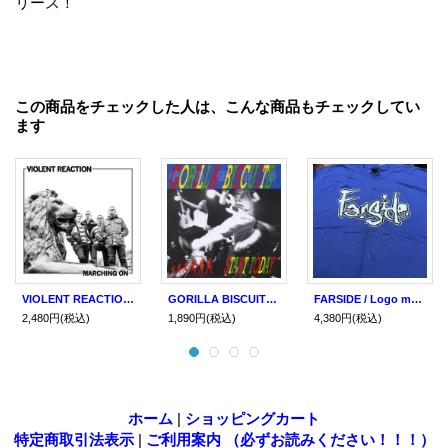
リース！
この商品をチェックした人は、こんな商品もチェックしてい
ます
VIOLENT REACTION / Marching on (cd)(Lp)(tape) Revelation
GORILLA BISCUITS / Start today (cd)(Lp)(tape) Revelation
FARSIDE / Logo metro blue (t-shirt) Revelation
2,480円
(税込)
1,890円
(税込)
4,380円
(税込)
ホーム
|
ショッピングカート
特定商取引法表示
|
ご利用案内 （必ずお読みください！！！）