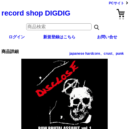
PCサイト
record shop DIGDIG
ログイン
新規登録はこちら
お問い合せ
商品詳細
japanese hardcore、crust、punk