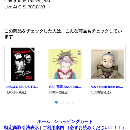
Comp Tape Tracks ('93)
Live At C.S. 30/10/'93
この商品をチェックした人は、こんな商品もチェックしてい
ます
DISCLOSE / US TOUR 2004 (dvd) 男道 DAN-DOH
V.A / 死国 2020 (2cd) 男道 Dan-doh
V.A / Trash from chaos #7 (cd) 男道 Dan-doh
1,650円
(税込)
2,000円
(税込)
1,650円
(税込)
ホーム
|
ショッピングカート
特定商取引法表示
|
ご利用案内 （必ずお読みください！！！）