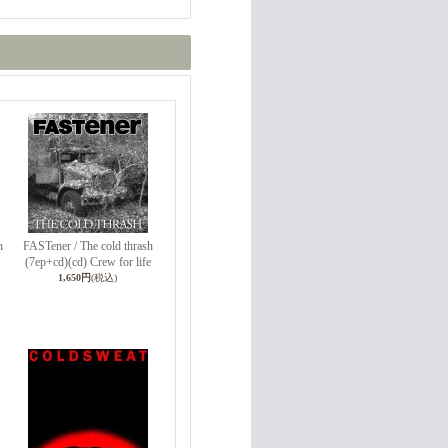
n
FASTener / The cold thrash
(7ep+cd)(cd) Crew for life
1,650円
(税込)