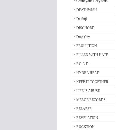
Count your lucky stars
DEATHWISH
De Stijl
DISCHORD
Drag City
EBULLITION
FILLED WITH HATE
F.O.A.D
HYDRA HEAD
KEEP IT TOGETHER
LIFE IS ABUSE
MERGE RECORDS
RELAPSE
REVELATION
RUCKTION