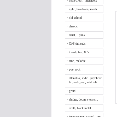
newschool、metalcore
nyhc, beatdown, mosh
old school
chaotic
crust、 punk...
Oi/Skinheads
thrash, fast, 80's...
emo, melodic
post rock
altanative, indie , psychede
lic, rock, pop, acid folk ...
grind
sludge, doom, storner...
death, black metal
japanese new school、ny