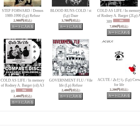
STEP FORWARD / Demos
BLOOD RUNS COLD / st
COLD AS LIFE / In memor
1989-1990 (Lp) Refuse
(Lp) Daze
of Rodney A. Barger (2Lp) 
2,980円
(税込)
3,780円
(税込)
389
7,890円
(税込)
ACUTE / みだら (Lp) Cre
COLD AS LIFE / In memory
GOVERNMENT FLU / Vile
for life
of Rodney A. Barger (cd) A3
life (Lp) Refuse
2,200円
(税込)
2,480円
(税込)
89
2,480円
(税込)