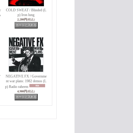
y
COLD SWEAT / Blinded (L
A
p) Iron lung
2,280円
(税込)
w
NEGATIVE FX / Governme
nt war plans: 1982 demos (L
p) Radio raheem
4,980円
(税込)