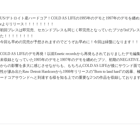
US/デトロイト産ハードコア！COLD AS LIFEの1995年のデモと1997年のデモを纏め
eよりリリース！！！！！！！！
初回プレスは即完売、セカンドプレスも同じく即完売となっていたブツが3rdプレ
た！！！！！！！！
今回も早めの完売が予想されますのでどうぞお早めに！今回は緑盤になります！！
COLD AS LIFEのデモ再発！以前Emetic recordsから再発もされておりましたデモ編集盤"1
未収録となっていた1995年のデモと1997年のデモを纏めたブツ、初期のNEGATIVE APP
からの影響を多大に感じさせながらも、もちろんCOLD AS LIFEが後にサウンド
性が滲み出たRaw Detroit Hardcoreから1998年リリースの"Born to land har
ードコアサウンドへと到達する様を知る上での重要な2つの作品を収録しておりま