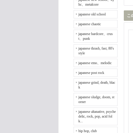
hc、metalcore
japanese old school
こ
japanese chaotic
japanese hardcore、crus
t、punk
japanese thrash, fast, 80's
style
japanese emo、melodic
japanese post rock
japanese grind, death, blac
k
japanese sludge, doom, st
orner
japanese altanative, psyche
delic, rock, pop, acid fol
k...
hip hop, club