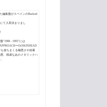
た編集盤がスペインのBacksid
スにて入荷決まりまし
！
988 - 1993"には
ROACH〜Oi/SKINHEAD
面でも放ちまくる極悪さや凶暴
d"の凶暴、極悪、残虐なあのメタリックハ
す。