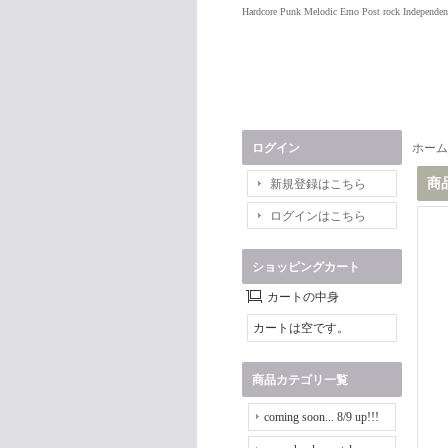
Hardcore Punk Melodic Emo Post rock Independen
ログイン
ホーム
商
新規登録はこちら
ログインはこちら
ショッピングカート
カートの中身
カートは空です。
商品カテゴリ一覧
coming soon... 8/9 up!!!