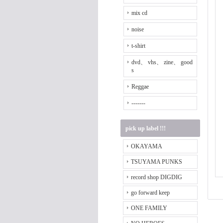
mix cd
noise
t-shirt
dvd、 vhs、 zine、 good
s
Reggae
-------
pick up label !!!
OKAYAMA
TSUYAMA PUNKS
record shop DIGDIG
go forward keep
ONE FAMILY