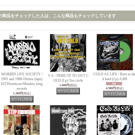
の商品をチェックした人は、こんな商品もチェックしています
MORBID LIFE SOCIETY /
COLD AS LIFE / Born to la
V.A / TRIBUTE TO OUT C
1991 and 1988 Demos (tape)
d hard (Lp) A389
OLD (Lp) Too circle
625Thrashcore/Monkey king
1,800円
(税込)
records
4,980円
(税込)
1,380円
(税込)