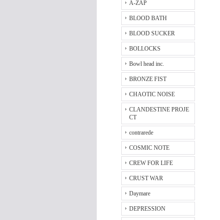
A-ZAP
BLOOD BATH
BLOOD SUCKER
BOLLOCKS
Bowl head inc.
BRONZE FIST
CHAOTIC NOISE
CLANDESTINE PROJE
CT
contrarede
COSMIC NOTE
CREW FOR LIFE
CRUST WAR
Daymare
DEPRESSION