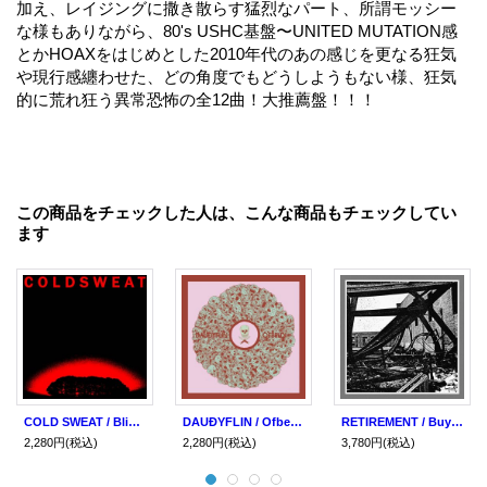
加え、レイジングに撒き散らす猛烈なパート、所謂モッシー
な様もありながら、80's USHC基盤〜UNITED MUTATION感
とかHOAXをはじめとした2010年代のあの感じを更なる狂気
や現行感纏わせた、どの角度でもどうしようもない様、狂気
的に荒れ狂う異常恐怖の全12曲！大推薦盤！！！
この商品をチェックした人は、こんな商品もチェックしてい
ます
COLD SWEAT / Blinded (Lp) Iron lung
DAUÐYFLIN / Ofbeldi (Lp) Iron lung
RETIREMENT / Buyer's remorse (Lp) Iron lung
2,280円
(税込)
2,280円
(税込)
3,780円
(税込)