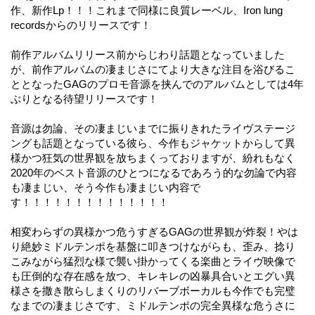
作、新作Lp！！！これまで同様に良質レーベル、Iron lung
recordsからのリリースです！
前作アルバムリリース前からじわり話題となっていました
が、前作アルバムの凄まじさにてより大きな注目を浴びるこ
ととなったGAGのプロモ音源を挟んでのアルバムとしては4年
ぶりとなる待望リリースです！
音源は勿論、その凄まじいまでに振りきれたライヴステージ
ングも話題となっている彼ら、今作もジャケットからして異
様かつ狂気の世界観を放ちまくっておりますが、紛れもなく
2020年のベスト音源のひとつになるであろう的な勿論で内容
も凄まじい、そう今作も凄まじい内容で
す！！！！！！！！！！！！！！
相変わらずの異様かつ危うすぎるGAGの世界観が炸裂！やは
り絶妙ミドルテンポを基盤に叩きつけながらも、歪み、捻り
こみながら猛烈な様で襲い掛かってくる楽曲とライヴ映像で
も圧倒的な存在感を放つ、キレキレの凶暴具合いとエグい異
様さを撒き散らしまくりのリバーブボーカルも今作でも完璧
なまでの凄まじさです、ミドルテンポの完全異様な危うさに