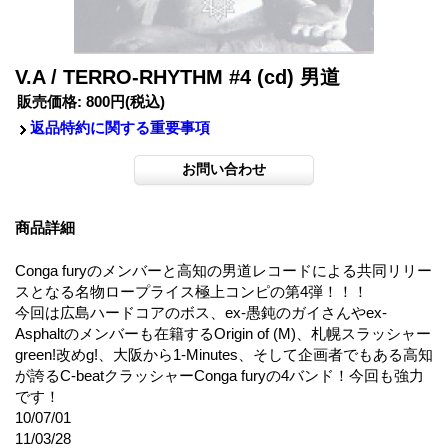
V.A / TERRO-RHYTHM #4 (cd) 男道
販売価格
:
800円
(税込)
返品特約に関する重要事項
商品詳細
Conga furyのメンバーと高知の男道レコードによる共同リリー
スとなる名物ロープライス極上コンピの第4弾！！！
今回は広島ハードコアのボス、ex-愚鈍のガイさんやex-
Asphaltのメンバーも在籍するOrigin of (M)、札幌スラッシャー
green!改めg!、大阪から1-Minutes、そして企画者でもある高知
が誇るC-beatクラッシャーConga furyの4バンド！今回も強力
です！
10/07/01
11/03/28