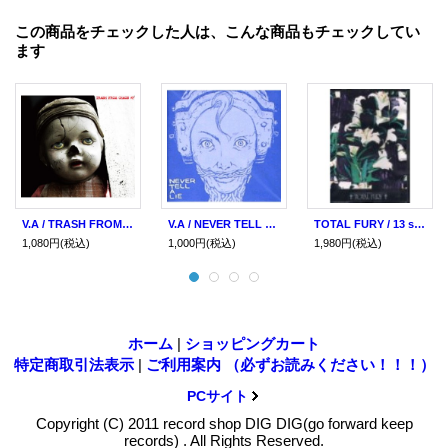
この商品をチェックした人は、こんな商品もチェックしてい
ます
V.A / TRASH FROM CHAOS #2 (cd) 男道
V.A / NEVER TELL A LIE (cd) 男道/Blood sucker
TOTAL FURY / 13 songs (cd) 男道
1,080円
(税込)
1,000円
(税込)
1,980円
(税込)
ホーム
|
ショッピングカート
特定商取引法表示
|
ご利用案内 （必ずお読みください！！！）
PCサイト
Copyright (C) 2011 record shop DIG DIG(go forward keep
records) . All Rights Reserved.