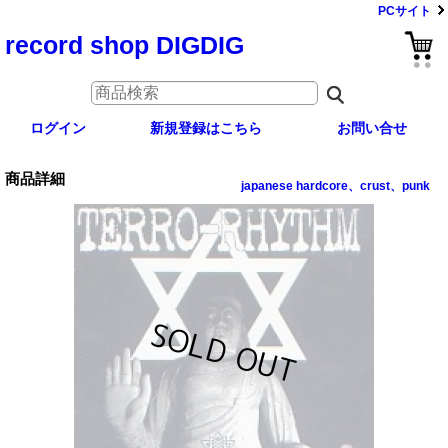
PCサイト
record shop DIGDIG
ログイン
新規登録はこちら
お問い合せ
商品詳細
japanese hardcore、crust、punk