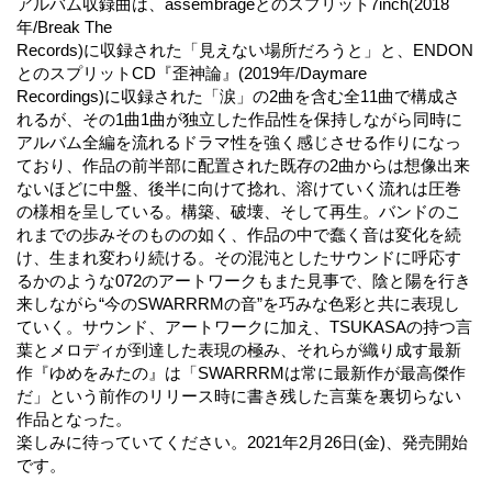
アルバム収録曲は、assembrageとのスプリット7inch(2018
年/Break The
Records)に収録された「見えない場所だろうと」と、ENDON
とのスプリットCD『歪神論』(2019年/Daymare
Recordings)に収録された「涙」の2曲を含む全11曲で構成さ
れるが、その1曲1曲が独立した作品性を保持しながら同時に
アルバム全編を流れるドラマ性を強く感じさせる作りになっ
ており、作品の前半部に配置された既存の2曲からは想像出来
ないほどに中盤、後半に向けて捻れ、溶けていく流れは圧巻
の様相を呈している。構築、破壊、そして再生。バンドのこ
れまでの歩みそのものの如く、作品の中で蠢く音は変化を続
け、生まれ変わり続ける。その混沌としたサウンドに呼応す
るかのような072のアートワークもまた見事で、陰と陽を行き
来しながら“今のSWARRRMの音”を巧みな色彩と共に表現し
ていく。サウンド、アートワークに加え、TSUKASAの持つ言
葉とメロディが到達した表現の極み、それらが織り成す最新
作『ゆめをみたの』は「SWARRRMは常に最新作が最高傑作
だ」という前作のリリース時に書き残した言葉を裏切らない
作品となった。
楽しみに待っていてください。2021年2月26日(金)、発売開始
です。