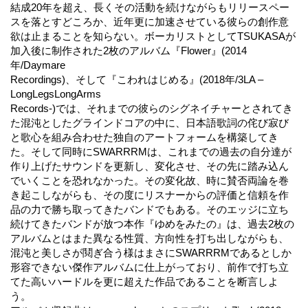
結成20年を超え、長くその活動を続けながらもリリースペー
スを落とすどころか、近年更に加速させている彼らの創作意
欲は止まることを知らない。ボーカリストとしてTSUKASAが
加入後に制作された2枚のアルバム『Flower』(2014
年/Daymare
Recordings)、そして『こわれはじめる』(2018年/3LA –
LongLegsLongArms
Records-)では、それまでの彼らのシグネイチャーとされてき
た混沌としたグラインドコアの中に、日本語歌詞の侘び寂び
と歌心を組み合わせた独自のアートフォームを構築してき
た。そして同時にSWARRRMは、これまでの過去の自分達が
作り上げたサウンドを更新し、変化させ、その先に踏み込ん
でいくことを恐れなかった。その変化故、時に賛否両論を巻
き起こしながらも、その度にリスナーからの評価と信頼を作
品の力で勝ち取ってきたバンドでもある。そのエッジに立ち
続けてきたバンドが放つ本作『ゆめをみたの』は、過去2枚の
アルバムとはまた異なる性質、方向性を打ち出しながらも、
混沌と美しさが鬩ぎ合う様はまさにSWARRRMであるとしか
形容できない傑作アルバムに仕上がっており、前作で打ち立
てた高いハードルを更に超えた作品であることを断言しよ
う。