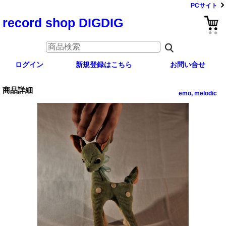
PCサイト
record shop DIGDIG
ログイン
新規登録はこちら
お問い合せ
商品詳細
emo, melodic