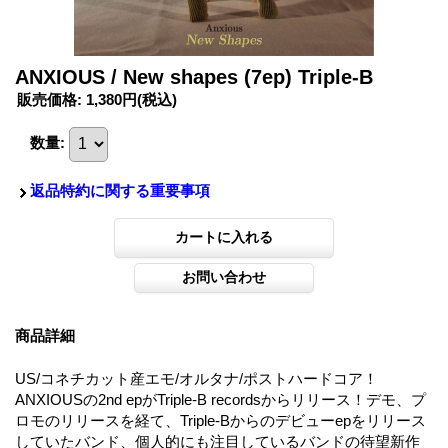
ANXIOUS / New shapes (7ep) Triple-B
販売価格
:
1,380円
(税込)
数量
:
返品特約に関する重要事項
商品詳細
US/コネチカット産エモ/オルタナ/ポストハードコア！
ANXIOUSの2nd epがTriple-B recordsからリリース！デモ、プ
ロモのリリースを経て、Triple-Bからのデビューepをリリース
していたバンド、個人的にも注目しているバンドの待望新作