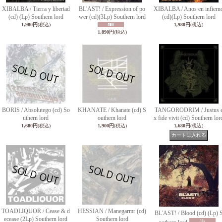
XIBALBA / Tierra y libertad
BL'AST! / Expression of po
XIBALBA / Anos en infiern
(cd) (Lp) Southern lord
wer (cd)(3Lp) Southern lord
(cd)(Lp) Southern lord
1,980円
(税込)
1,980円
(税込)
1,890円
(税込)
BORIS / Absolutego (cd) So
KHANATE / Khanate (cd) S
TANGORODRIM / Justus 
uthern lord
outhern lord
x fide vivit (cd) Southern lor
1,680円
(税込)
1,900円
(税込)
1,680円
(税込)
TOADLIQUOR / Cease & d
HESSIAN / Manegarmr (cd)
BL'AST! / Blood (cd) (Lp) 
ecease (2Lp) Southern lord
Southern lord