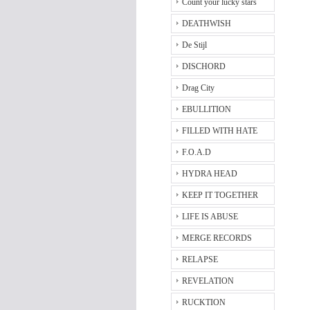
Count your lucky stars
DEATHWISH
De Stijl
DISCHORD
Drag City
EBULLITION
FILLED WITH HATE
F.O.A.D
HYDRA HEAD
KEEP IT TOGETHER
LIFE IS ABUSE
MERGE RECORDS
RELAPSE
REVELATION
RUCKTION