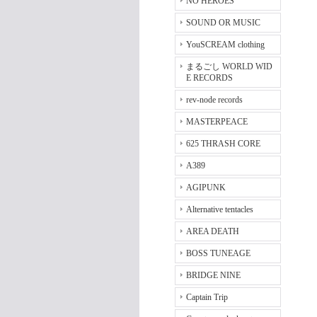
NO HEROES
SOUND OR MUSIC
YouSCREAM clothing
まるごし WORLD WID
E RECORDS
rev-node records
MASTERPEACE
625 THRASH CORE
A389
AGIPUNK
Alternative tentacles
AREA DEATH
BOSS TUNEAGE
BRIDGE NINE
Captain Trip