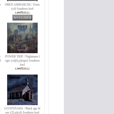
o
OREN AMBARCHI / Triste
(cd) Southern lord
1,800円
(税込)
e
POWER TRIP / Nightmare l
d
ogic (cd)(Lp)(tape) Southern
lord
1,980円
(税込)
GOATSNAKE / Black age bl
S
ues (2Lp)(cd) Southern lord