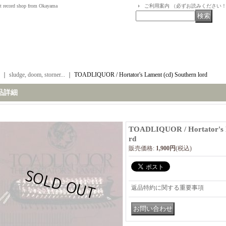
t record shop from Okayama
ご利用案内 （必ずお読みください
｜
sludge, doom, storner...
｜
TOADLIQUOR / Hortator's Lament (cd) Southern lord
品詳細
TOADLIQUOR / Hortator's L
rd
販売価格
:
1,900円
(税込)
返品特約に関する重要事項