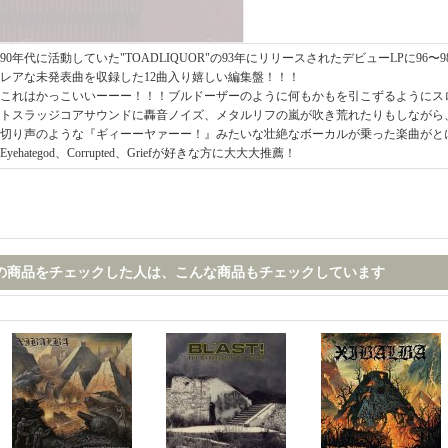
90年代に活動していた"TOADLIQUOR"の93年にリリースされたデビューLPに96
レアな未発表曲を収録した12曲入り嬉しい編集盤！！！
これはかっこいいーーー！！！ブルドーザーのように何もかもを引こずるようにス
トスラッジコアサウンドに轟音ノイズ、メタルリフの嵐が吹き荒れたりもしながら
切り声のような『ギィーーヤァーー！』みたいな壮絶なボーカルが乗った楽曲がと
Eyehategod、Corrupted、Griefが好きな方に大大大推薦！
の商品をチェックした人は、こんな商品もチェックしています