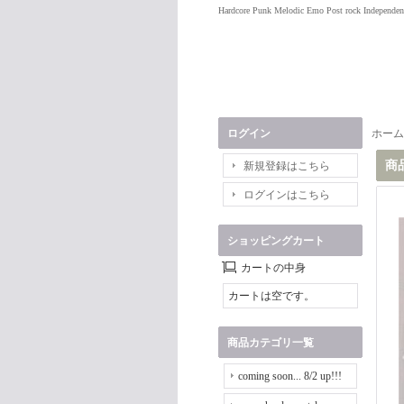
Hardcore Punk Melodic Emo Post rock Independen
ログイン
ホーム
商
新規登録はこちら
ログインはこちら
ショッピングカート
カートの中身
カートは空です。
商品カテゴリ一覧
coming soon... 8/2 up!!!