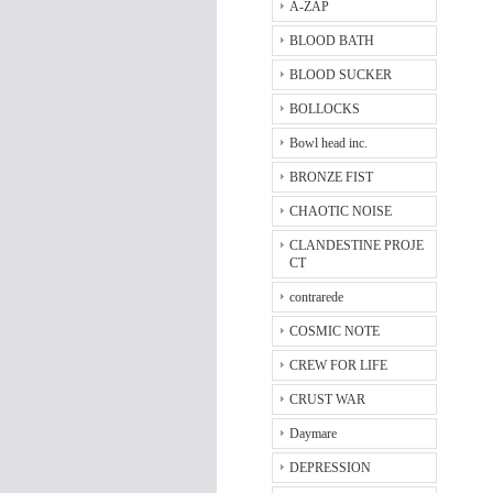
A-ZAP
BLOOD BATH
BLOOD SUCKER
BOLLOCKS
Bowl head inc.
BRONZE FIST
CHAOTIC NOISE
CLANDESTINE PROJE
CT
contrarede
COSMIC NOTE
CREW FOR LIFE
CRUST WAR
Daymare
DEPRESSION