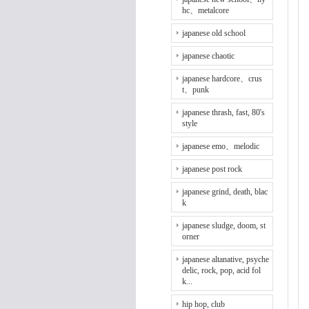
hc、metalcore
japanese old school
japanese chaotic
japanese hardcore、crus
t、punk
japanese thrash, fast, 80's
style
japanese emo、melodic
japanese post rock
japanese grind, death, blac
k
japanese sludge, doom, st
orner
japanese altanative, psyche
delic, rock, pop, acid fol
k...
hip hop, club