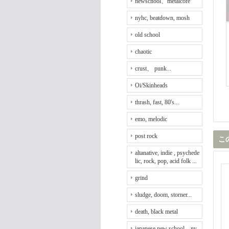
newschool、metalcore
nyhc, beatdown, mosh
old school
chaotic
crust、 punk...
Oi/Skinheads
thrash, fast, 80's...
emo, melodic
post rock
こ
altanative, indie , psychede
lic, rock, pop, acid folk ...
grind
sludge, doom, storner...
death, black metal
japanese new school、ny