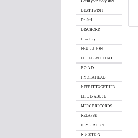
Count your lucky stars
DEATHWISH
De Stijl
DISCHORD
Drag City
EBULLITION
FILLED WITH HATE
F.O.A.D
HYDRA HEAD
KEEP IT TOGETHER
LIFE IS ABUSE
MERGE RECORDS
RELAPSE
REVELATION
RUCKTION