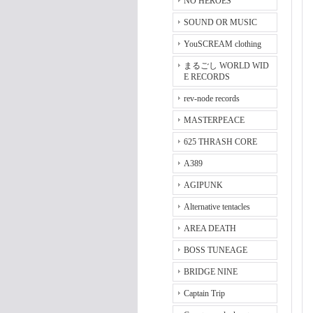
NO HEROES
SOUND OR MUSIC
YouSCREAM clothing
まるごし WORLD WID
E RECORDS
rev-node records
MASTERPEACE
625 THRASH CORE
A389
AGIPUNK
Alternative tentacles
AREA DEATH
BOSS TUNEAGE
BRIDGE NINE
Captain Trip