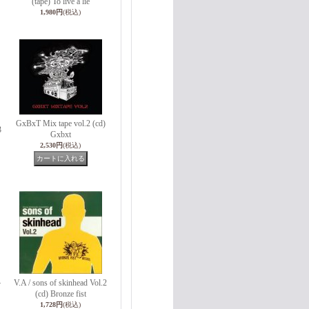
(tape) To live a lie
1,980円
(税込)
GxBxT Mix tape vol.2 (cd)
3
Gxbxt
2,530円
(税込)
4
V.A / sons of skinhead Vol.2
(cd) Bronze fist
1,728円
(税込)