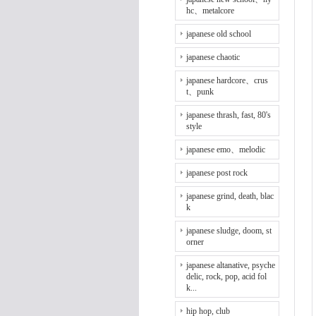
hc、metalcore
japanese old school
japanese chaotic
japanese hardcore、crus
t、punk
japanese thrash, fast, 80's
style
japanese emo、melodic
japanese post rock
japanese grind, death, blac
k
japanese sludge, doom, st
orner
japanese altanative, psyche
delic, rock, pop, acid fol
k...
hip hop, club