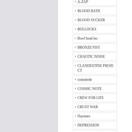
A-ZAP
BLOOD BATH
BLOOD SUCKER
BOLLOCKS
Bowl head inc.
BRONZE FIST
CHAOTIC NOISE
CLANDESTINE PROJE
CT
contrarede
COSMIC NOTE
CREW FOR LIFE
CRUST WAR
Daymare
DEPRESSION