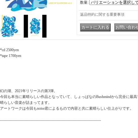
数量
:
返品特約に関する重要事項
｜
*cd 2500yen
*tape 1700yen
幻の湖、2021年リリースの第3弾。
今回も本当に素晴らしい作品となっていて、しょっぱなのBushmindから完全に最高でラスト
晴らしい音楽が詰まってます。
アートワークは今回もnoise君によるもので内容と共に素晴らしい仕上がりです。
----------------------------------------------------------------------------------