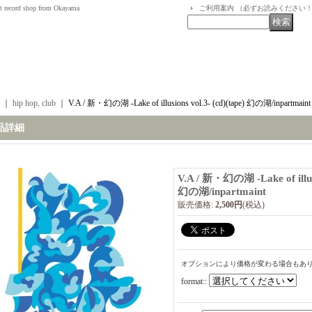
t record shop from Okayama
ご利用案内 （必ずお読みください
｜
hip hop, club
｜
V.A / 新・幻の湖 -Lake of illusions vol.3- (cd)(tape) 幻の湖/inpartmaint
品詳細
V.A / 新・幻の湖 -Lake of illusi
幻の湖/inpartmaint
販売価格
:
2,500円
(税込)
オプションにより価格が変わる場合もあ
format:
: