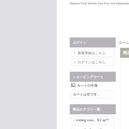
Hardcore Punk Melodic Emo Post rock Independen
ログイン
ホーム
商
新規登録はこちら
ログインはこちら
ショッピングカート
カートの中身
カートは空です。
商品カテゴリ一覧
coming soon... 8/2 up!!!