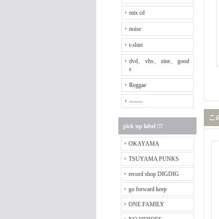
mix cd
noise
t-shirt
dvd、 vhs、 zine、 good
s
Reggae
-------
こ
pick up label !!!
OKAYAMA
TSUYAMA PUNKS
record shop DIGDIG
go forward keep
ONE FAMILY