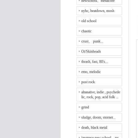
newschool、metalcore
nyhc, beatdown, mosh
old school
chaotic
crust、 punk...
Oi/Skinheads
thrash, fast, 80's...
emo, melodic
post rock
altanative, indie , psychede
lic, rock, pop, acid folk ...
grind
sludge, doom, storner...
death, black metal
japanese new school、ny