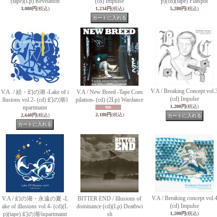
(tape)(Lp) Revelation
(cd) Impulse
p)(cd)(tape) Flatspot
3,080円
(税込)
1,234円
(税込)
5,280円
(税込)
V.A / Breaking Concept vol.
V.A. / 続・幻の湖 -Lake of i
V.A / New Breed -Tape Com
(cd) Impulse
llusions vol.2- (cd) 幻の湖/i
pilation- (cd) (2Lp) Wardance
1,200円
(税込)
npartmaint
2,180円
(税込)
2,640円
(税込)
V.A / Breaking concept vol.
V.A / 幻の湖・永遠の夏 -L
BITTER END / Illusions of
(cd) Impulse
ake of illusions vol.4- (cd)(L
dominance (cd)(Lp) Deathwi
p)(tape) 幻の湖/inpartmaint
sh
1,200円
(税込)