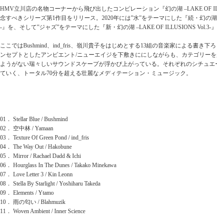
HMV立川店の名物コーナーから飛び出したコンピレーション『幻の湖 –LAKE OF ILLU
念すべきシリーズ第1作目をリリース。2020年には”水”をテーマにした『続・幻の湖 –LAKE O
-』を、そして”ジャズ”をテーマにした『新・幻の湖 –LAKE OF ILLUSIONS Vol.3
ここではBushmind、ind_fris、嶺川貴子をはじめとする13組の音楽家による書き下
ンセプトとしたアンビエント/ニューエイジを下敷きににしながらも、カテゴリー
ようがない瑞々しいサウンドスケープが浮かび上がっている。それぞれのシチュエ
ていく、トータル70分を超える壮麗なメディテーション・ミュージック。
01． Stellar Blue / Bushmind
02． 空中林 / Yamaan
03． Texture Of Green Pond / ind_fris
04． The Way Out / Hakobune
05． Mirror / Rachael Dadd & Ichi
06． Hourglass In The Dunes / Takako Minekawa
07． Love Letter 3 / Kin Leonn
08． Stella By Starlight / Yoshiharu Takeda
09． Elements / Ytamo
10． 雨の匂い / Blahmuzik
11． Woven Ambient / Inner Science