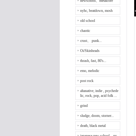
newschool、metalcore
nyhc, beatdown, mosh
old school
chaotic
crust、 punk...
Oi/Skinheads
thrash, fast, 80's...
emo, melodic
post rock
altanative, indie , psychede
lic, rock, pop, acid folk ...
grind
sludge, doom, storner...
death, black metal
japanese new school、ny