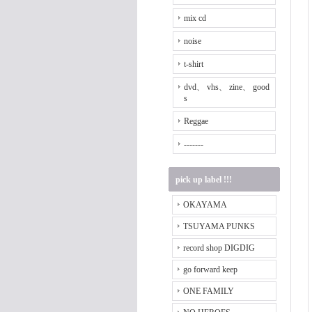
mix cd
noise
t-shirt
dvd、 vhs、 zine、 good
s
Reggae
-------
pick up label !!!
OKAYAMA
TSUYAMA PUNKS
record shop DIGDIG
go forward keep
ONE FAMILY