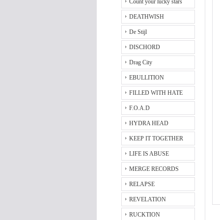
Count your lucky stars
DEATHWISH
De Stijl
DISCHORD
Drag City
EBULLITION
FILLED WITH HATE
F.O.A.D
HYDRA HEAD
KEEP IT TOGETHER
LIFE IS ABUSE
MERGE RECORDS
RELAPSE
REVELATION
RUCKTION