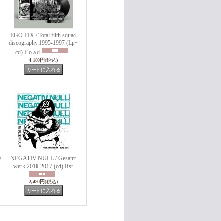
EGO FIX / Total filth squad
discography 1995-1997 (Lp+
a
cd) F.o.a.d
4,180円
(税込)
0
NEGATIV NULL / Gesamt
werk 2016-2017 (cd) Rsr
2,480円
(税込)