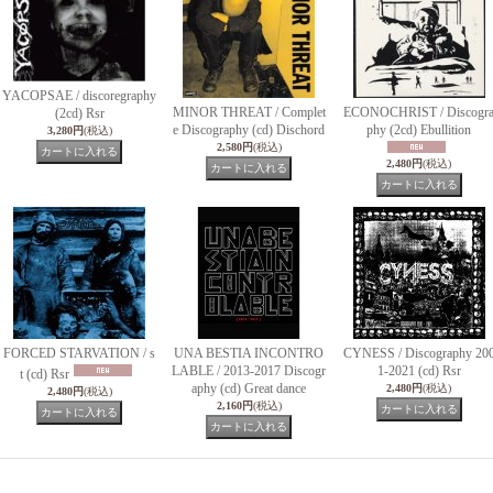
YACOPSAE / discoregraphy
MINOR THREAT / Complet
ECONOCHRIST / Discogr
(2cd) Rsr
e Discography (cd) Dischord
phy (2cd) Ebullition
3,280円
(税込)
2,580円
(税込)
2,480円
(税込)
FORCED STARVATION / s
UNA BESTIA INCONTRO
CYNESS / Discography 20
LABLE / 2013-2017 Discogr
1-2021 (cd) Rsr
t (cd) Rsr
aphy (cd) Great dance
2,480円
(税込)
2,480円
(税込)
2,160円
(税込)