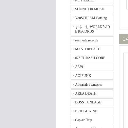
NO HEROES
SOUND OR MUSIC
YouSCREAM clothing
まるごし WORLD WID
E RECORDS
こ
rev-node records
MASTERPEACE
625 THRASH CORE
A389
AGIPUNK
Alternative tentacles
AREA DEATH
BOSS TUNEAGE
BRIDGE NINE
Captain Trip