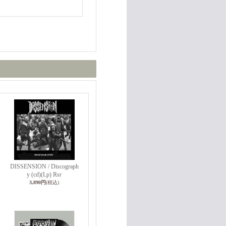
DISSENSION / Discograph
y (cd)(Lp) Rsr
3,890円
(税込)