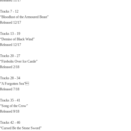
Released 11/17
Tracks 7 - 12
“Bloodlust of the Armoured Beast”
Released 12/17
Tracks 13 - 19
“Demise of Black Wind”
Released 12/17
Tracks 20 - 27
“Firebolts Over Ice Castle”
Released 2/18
Tracks 28 - 34
“A Forgotten Sea”
Released 7/18
Tracks 35 - 41
“Song of the Crow”
Released 9/18
Tracks 42 - 46
“Cursed Be the Stone Sword”