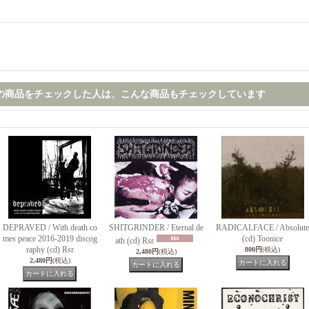
の商品をチェックした人は、こんな商品もチェックしています
DEPRAVED / With death co
SHITGRINDER / Eternal de
RADICALFACE / Absolute
mes peace 2016-2019 discog
(cd) Toonice
ath (cd) Rsr
raphy (cd) Rsr
800円
(税込)
2,480円
(税込)
2,480円
(税込)