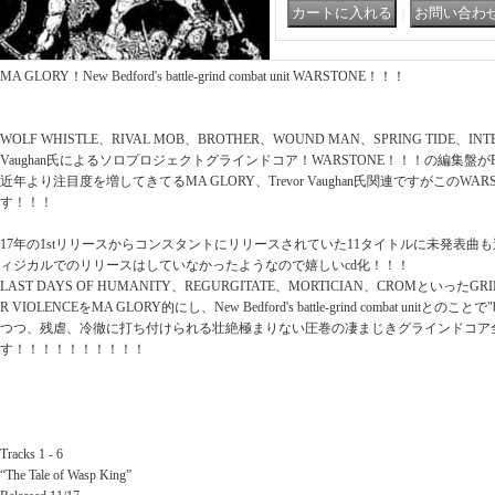
｜
MA GLORY！New Bedford's battle-grind combat unit WARSTONE！！！
WOLF WHISTLE、RIVAL MOB、BROTHER、WOUND MAN、SPRING TIDE、IN
Vaughan氏によるソロプロジェクトグラインドコア！WARSTONE！！！の編集盤が
近年より注目度を増してきてるMA GLORY、Trevor Vaughan氏関連ですがこのWA
す！！！
17年の1stリリースからコンスタントにリリースされていた11タイトルに未発表曲
ィジカルでのリリースはしていなかったようなので嬉しいcd化！！！
LAST DAYS OF HUMANITY、REGURGITATE、MORTICIAN、CROMといったGR
R VIOLENCEをMA GLORY的にし、New Bedford's battle-grind combat unitとの
つつ、残虐、冷徹に打ち付けられる壮絶極まりない圧巻の凄まじきグラインドコア全
す！！！！！！！！！！
Tracks 1 - 6
“The Tale of Wasp King”