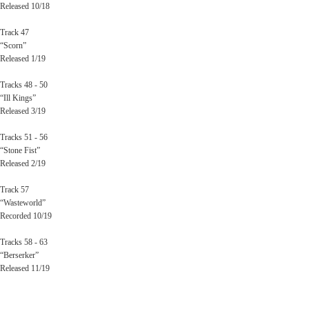
Released 10/18
Track 47
“Scorn”
Released 1/19
Tracks 48 - 50
“Ill Kings”
Released 3/19
Tracks 51 - 56
“Stone Fist”
Released 2/19
Track 57
“Wasteworld”
Recorded 10/19
Tracks 58 - 63
“Berserker”
Released 11/19