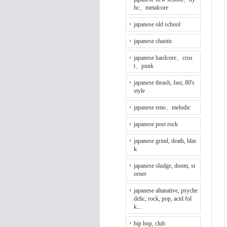
hc、metalcore
japanese old school
japanese chaotic
japanese hardcore、crus
t、punk
japanese thrash, fast, 80's
style
japanese emo、melodic
japanese post rock
japanese grind, death, blac
k
japanese sludge, doom, st
orner
japanese altanative, psyche
delic, rock, pop, acid fol
k...
hip hop, club