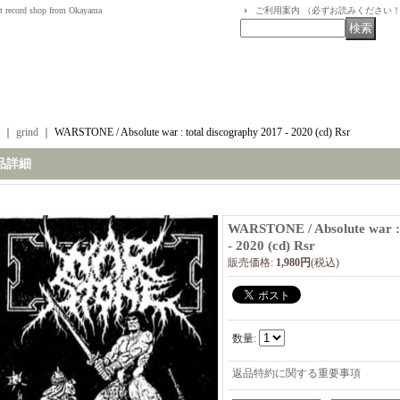
t record shop from Okayama
ご利用案内 （必ずお読みください
｜
grind
｜
WARSTONE / Absolute war : total discography 2017 - 2020 (cd) Rsr
品詳細
WARSTONE / Absolute war : 
- 2020 (cd) Rsr
販売価格
:
1,980円
(税込)
数量
:
返品特約に関する重要事項