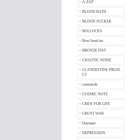
A-ZAP
BLOOD BATH
BLOOD SUCKER
BOLLOCKS
Bowl head inc.
BRONZE FIST
CHAOTIC NOISE
CLANDESTINE PROJE
CT
contrarede
COSMIC NOTE
CREW FOR LIFE
CRUST WAR
Daymare
DEPRESSION