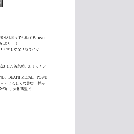
TERNAL等々で活動するTrevor
Rsrより！！！
RSTONEもかなり危ういで
も追加した編集盤、おそらくフ
IND、DEATH METAL、POWE
ことで"battle"よろしくな勇壮SE挿み
63曲、大推薦盤で