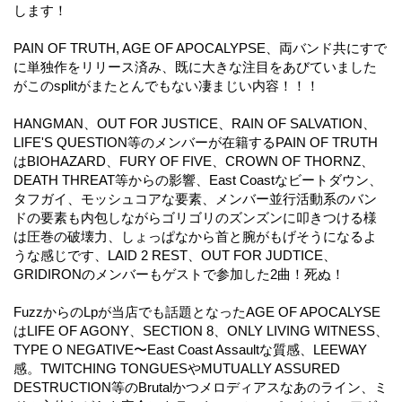
します！
PAIN OF TRUTH, AGE OF APOCALYPSE、両バンド共にすで
に単独作をリリース済み、既に大きな注目をあびていました
がこのsplitがまたとんでもない凄まじい内容！！！
HANGMAN、OUT FOR JUSTICE、RAIN OF SALVATION、
LIFE'S QUESTION等のメンバーが在籍するPAIN OF TRUTH
はBIOHAZARD、FURY OF FIVE、CROWN OF THORNZ、
DEATH THREAT等からの影響、East Coastなビートダウン、
タフガイ、モッシュコアな要素、メンバー並行活動系のバン
ドの要素も内包しながらゴリゴリのズンズンに叩きつける様
は圧巻の破壊力、しょっぱなから首と腕がもげそうになるよ
うな感じです、LAID 2 REST、OUT FOR JUDTICE、
GRIDIRONのメンバーもゲストで参加した2曲！死ぬ！
FuzzからのLpが当店でも話題となったAGE OF APOCALYSE
はLIFE OF AGONY、SECTION 8、ONLY LIVING WITNESS、
TYPE O NEGATIVE〜East Coast Assaultな質感、LEEWAY
感。TWITCHING TONGUESやMUTUALLY ASSURED
DESTRUCTION等のBrutalかつメロディアスなあのライン、ミ