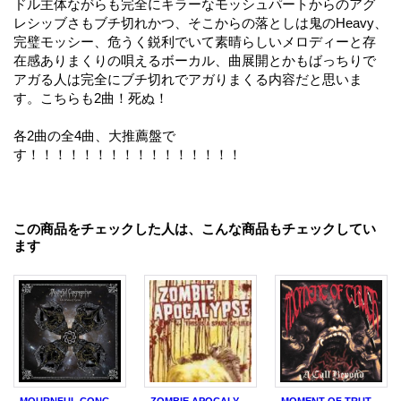
ドル主体ながらも完全にキラーなモッシュパートからのアグ
レシッブさもブチ切れかつ、そこからの落としは鬼のHeavy、
完璧モッシー、危うく鋭利でいて素晴らしいメロディーと存
在感ありまくりの唄えるボーカル、曲展開とかもばっちりで
アガる人は完全にブチ切れでアガりまくる内容だと思いま
す。こちらも2曲！死ぬ！
各2曲の全4曲、大推薦盤で
す！！！！！！！！！！！！！！！！
この商品をチェックした人は、こんな商品もチェックしてい
ます
MOURNFUL CONGREGATION / The incubus of karma (cd) Weird truth
ZOMBIE APOCALYPSE / This Is A Spark Of Life (cd) Indecision
MOMENT OF TRUTH / A call beyond (cd) Dead sky