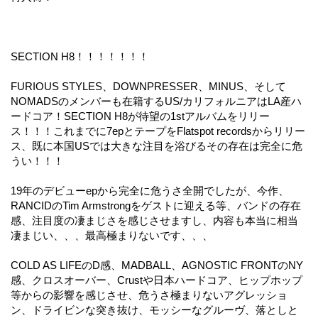
SECTION H8！！！！！！！
FURIOUS STYLES、DOWNPRESSER、MINUS、そして
NOMADSのメンバーも在籍するUS/カリフォルニアはLA産ハ
ードコア！SECTION H8が待望の1stアルバムをリリー
ス！！！これまでに7epとテープをFlatspot recordsからリリー
ス、既に本国USでは大きな注目を浴びるその存在は完全に危
うい！！！
19年のデビューepから完全に危うさ全開でしたが、今作、
RANCIDのTim Armstrongをゲストに迎える等、バンドの存在
感、注目度の凄まじさを感じさせますし、内容も本当に相当
凄まじい、、、最高極まりないです、、、
COLD AS LIFEのD感、MADBALL、AGNOSTIC FRONTのNY
感、クロスオーバー、Crustや日本ハードコア、ヒップホップ
等からの影響を感じさせ、危うさ極まりないアグレッショ
ン、ドライビンな突き抜け、モッシーなグルーヴ、落としと