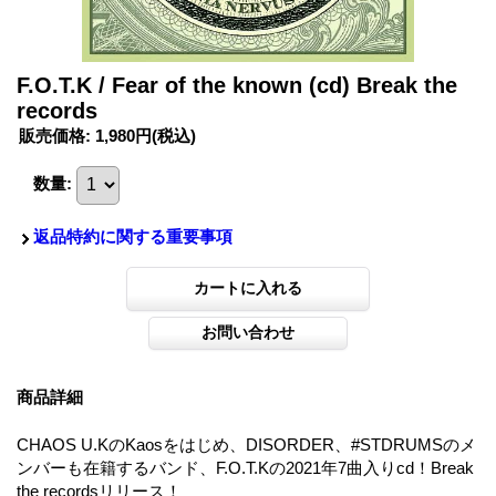
F.O.T.K / Fear of the known (cd) Break the
records
販売価格
:
1,980円
(税込)
数量
:
返品特約に関する重要事項
商品詳細
CHAOS U.KのKaosをはじめ、DISORDER、#STDRUMSのメ
ンバーも在籍するバンド、F.O.T.Kの2021年7曲入りcd！Break
the recordsリリース！