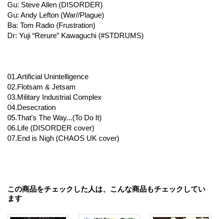
Gu: Steve Allen (DISORDER)
Gu: Andy Lefton (War//Plague)
Ba: Tom Radio (Frustration)
Dr: Yuji “Rerure” Kawaguchi (#STDRUMS)
01.Artificial Unintelligence
02.Flotsam & Jetsam
03.Military Industrial Complex
04.Desecration
05.That's The Way...(To Do It)
06.Life (DISORDER cover)
07.End is Nigh (CHAOS UK cover)
この商品をチェックした人は、こんな商品もチェックしてい
ます