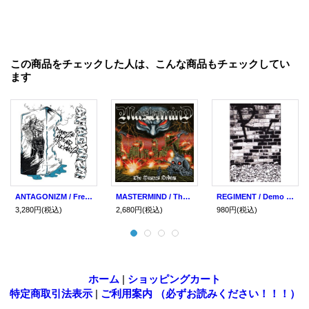
この商品をチェックした人は、こんな商品もチェックしてい
ます
ANTAGONIZM / Freeze motherfuckerz (Lp) Quality control hq
MASTERMIND / The Masters' orders (Lp) Quality control hq
REGIMENT / Demo (tape) Quality control HQ
3,280円
(税込)
2,680円
(税込)
980円
(税込)
ホーム
|
ショッピングカート
特定商取引法表示
|
ご利用案内 （必ずお読みください！！！）