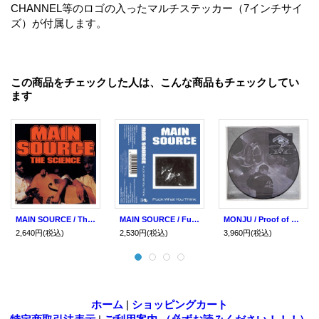
CHANNEL等のロゴの入ったマルチステッカー（7インチサイ
ズ）が付属します。
この商品をチェックした人は、こんな商品もチェックしてい
ます
MAIN SOURCE / The science (cd) P-vine
MAIN SOURCE / Fuck what you think (tape) P-vine
MONJU / Proof of magnetic field (Lp) P-vine
2,640円
(税込)
2,530円
(税込)
3,960円
(税込)
ホーム
|
ショッピングカート