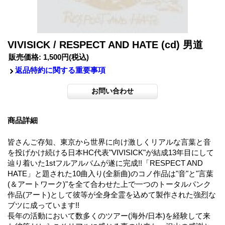
VIVISICK / RESPECT AND HATE (cd) 男道
販売価格
:
1,500円
(税込)
返品特約に関する重要事項
商品詳細
皆さんご存知、東京から世界に向け激しくリアルな言葉と音
を投げかけ続ける日本HC代表"VIVISICK"が結成13年目にして
辿り着いた1stフルアルバムが遂に完成!!「RESPECT AND
HATE」と題された10曲入り(全新曲)のコノ作品は"音"と"言葉
(＆アートワーク)"を全て合わせた上で一つのトータルパンク
作品(アート)として彼等が全身全霊を込めて製作された強烈な
ブツに成っています!!
長年の活動において数多くのツアー(海外/日本)を経験して来