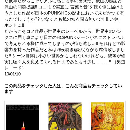
た彼等だからこそリアルに感じる事の出来た、沢山の感謝と
沢山の問題提議!! ココまで実直に"言葉と音"を聴く側に届けよ
うとした作品が日本のPUNK/HCの歴史において未だかつて有
ったでしょうか?? 少なくとも私の知る限る無いです!! いや、
ホントに!!
だからこそコノ作品が世界中のレーベルから、世界中のパン
クスに届く事により日本のHC/PUNKシーンがネクストレベル
で考えられる様に成ってしまうのが待ち遠しい!! それほどの影
響力を持った作品だと私は昨夜聴き(読み)ながら確信致しまし
た!! シーン自体は小さい世界かもしれないけれども、彼等が確
実に聴く人を変えてくれる日まであともう少し………!! （男道
レコード）
10/01/10
この商品をチェックした人は、こんな商品もチェックしてい
ます