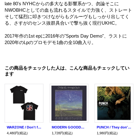
late 80's NYHCからの多大なる影響系かつ、勿論そこに
NWOBHCとしての血も流れるスタイルで力強く、ストレート
そして猛烈に叩きつけながらもグルーヴもしっかり出してく
る、さすがのセンス抜群具合いで撃ち抜く現行UKHC。
2017年作の1st epに2016年の"Sports Day Demo"、ラストに
2020年のLpのプロモデモ1曲の全10曲入り。
この商品をチェックした人は、こんな商品もチェックしてい
ます
WARZONE / Don't forget the struggle, don't forget the streets black (t-shirt) Revelation
MODERN GOODDAYS / This is the modern gooddays world that I've learnt about. this is the modern gooddays world, we don't need no one (cd) Fixing a hole
PUNCH / They don't have to believe (cd)(Lp) Deathwish
4,480円
(税込)
1,728円
(税込)
1,980円
(税込)