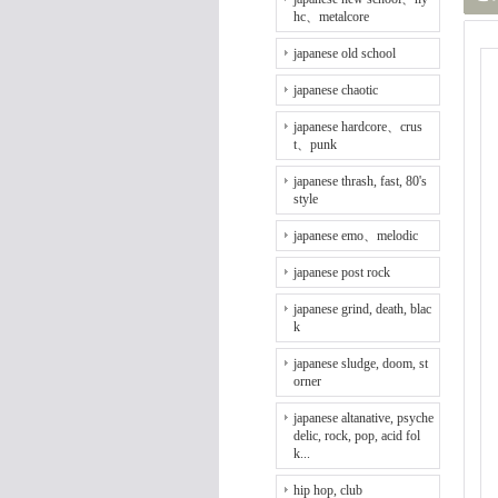
hc、metalcore
japanese old school
japanese chaotic
japanese hardcore、crus
t、punk
japanese thrash, fast, 80's
style
japanese emo、melodic
japanese post rock
japanese grind, death, blac
k
japanese sludge, doom, st
orner
japanese altanative, psyche
delic, rock, pop, acid fol
k...
hip hop, club