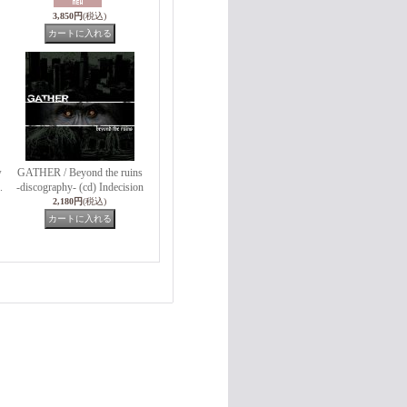
3,850円
(税込)
w
GATHER / Beyond the ruins
.
-discography- (cd) Indecision
2,180円
(税込)