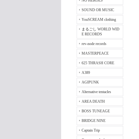
NO HEROES
SOUND OR MUSIC
YouSCREAM clothing
まるごし WORLD WID
E RECORDS
rev-node records
MASTERPEACE
625 THRASH CORE
A389
AGIPUNK
Alternative tentacles
AREA DEATH
BOSS TUNEAGE
BRIDGE NINE
Captain Trip