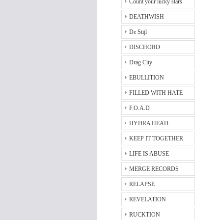
Count your lucky stars
DEATHWISH
De Stijl
DISCHORD
Drag City
EBULLITION
FILLED WITH HATE
F.O.A.D
HYDRA HEAD
KEEP IT TOGETHER
LIFE IS ABUSE
MERGE RECORDS
RELAPSE
REVELATION
RUCKTION