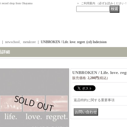
t record shop from Okayama
ご利用案内 （必ずお読みください
｜
newschool、metalcore
｜
UNBROKEN / Life. love. regret. (cd) Indecision
品詳細
UNBROKEN / Life. love. regre
販売価格
:
2,280円
(税込)
返品特約に関する重要事項