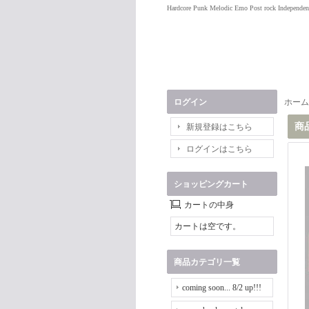
Hardcore Punk Melodic Emo Post rock Independen
ログイン
ホーム
商
新規登録はこちら
ログインはこちら
ショッピングカート
カートの中身
カートは空です。
商品カテゴリ一覧
coming soon... 8/2 up!!!