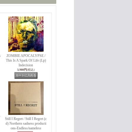
s
ZOMBIE APOCALYPSE /
This Is A Spark Of Life (Lp)
Indecision
3,980円
(税込)
r
Still I Regret / Still I Regret (c
d) Northern sadness producti
ons-Endless/nameless