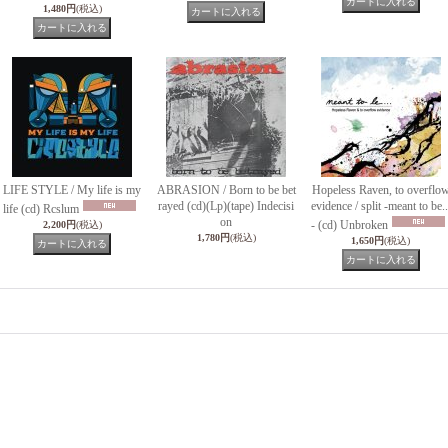
1,480円
(税込)
LIFE STYLE / My life is my
ABRASION / Born to be bet
Hopeless Raven, to overflo
rayed (cd)(Lp)(tape) Indecisi
evidence / split -meant to be..
life (cd) Rcslum
on
- (cd) Unbroken
2,200円
(税込)
1,780円
(税込)
1,650円
(税込)