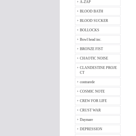
A-ZAP
BLOOD BATH
BLOOD SUCKER
BOLLOCKS
Bowl head inc.
BRONZE FIST
CHAOTIC NOISE
CLANDESTINE PROJE
CT
contrarede
COSMIC NOTE
CREW FOR LIFE
CRUST WAR
Daymare
DEPRESSION