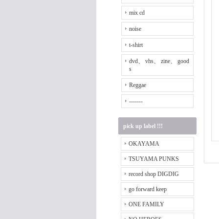
mix cd
noise
t-shirt
dvd、 vhs、 zine、 good
s
Reggae
-------
pick up label !!!
OKAYAMA
TSUYAMA PUNKS
record shop DIGDIG
go forward keep
ONE FAMILY