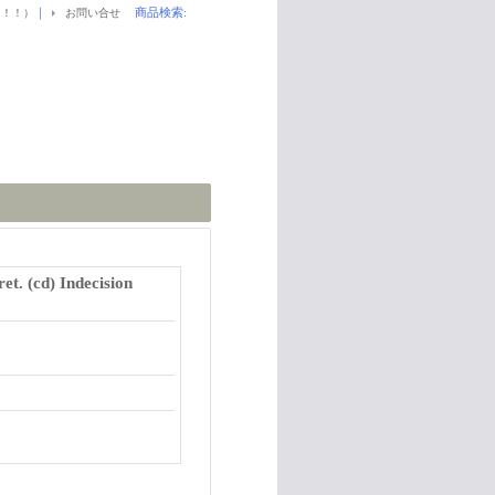
｜
商品検索
:
！！！）
お問い合せ
t. (cd) Indecision