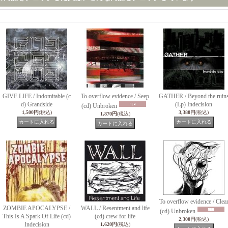
GIVE LIFE / Indomitable (c
To overflow evidence / Seep
GATHER / Beyond the ruin
d) Grandside
(Lp) Indecision
(cd) Unbroken
1,500円
(税込)
3,380円
(税込)
1,870円
(税込)
To overflow evidence / Clea
ZOMBIE APOCALYPSE /
WALL / Resentment and life
(cd) Unbroken
This Is A Spark Of Life (cd)
(cd) crew for life
2,300円
(税込)
Indecision
1,620円
(税込)