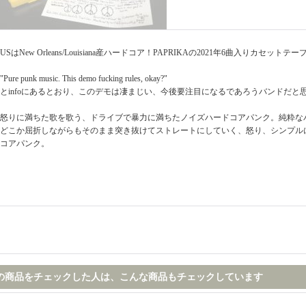
USはNew Orleans/Louisiana産ハードコア！PAPRIKAの2021年6曲入りカセットテープ
"Pure punk music. This demo fucking rules, okay?"
とinfoにあるとおり、このデモは凄まじい、今後要注目になるであろうバンドだと
怒りに満ちた歌を歌う、ドライブで暴力に満ちたノイズハードコアパンク。純粋な
どこか屈折しながらもそのまま突き抜けてストレートにしていく、怒り、シンプル
コアパンク。
の商品をチェックした人は、こんな商品もチェックしています