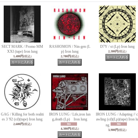
SECT MARK / Promo MM
RASHOMON / Nin​-gen (L
D7Y / st (Lp) Iron lung
XXI (tape) Iron lung
p) Iron lung
2,380円
(税込)
1,480円
(税込)
2,780円
(税込)
GAG / Killing for both realiti
IRON LUNG / Life,iron lun
IRON LUNG / Adapting // c
es 3 '92 (cd)(tape) Iron lung
g,death (Lp) Iron lung
awling (cd)(Lp)(tape) Iron l
2,680円
(税込)
ng
4,380円
(税込)
3,980円
(税込)