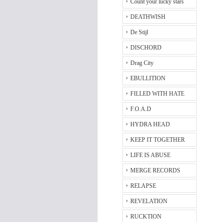
Count your lucky stars
DEATHWISH
De Stijl
DISCHORD
Drag City
EBULLITION
FILLED WITH HATE
F.O.A.D
HYDRA HEAD
KEEP IT TOGETHER
LIFE IS ABUSE
MERGE RECORDS
RELAPSE
REVELATION
RUCKTION