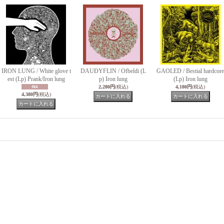
IRON LUNG / White glove t
DAUÐYFLIN / Ofbeldi (L
GAOLED / Bestial hardcore
est (Lp) Prank/Iron lung
p) Iron lung
(Lp) Iron lung
2,280円
(税込)
4,180円
(税込)
4,380円
(税込)