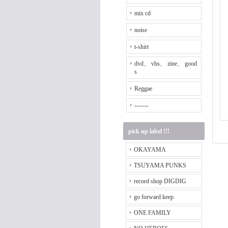
mix cd
noise
t-shirt
dvd、 vhs、 zine、 good
s
Reggae
-------
pick up label !!!
OKAYAMA
TSUYAMA PUNKS
record shop DIGDIG
go forward keep
ONE FAMILY