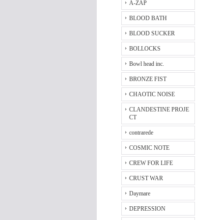
A-ZAP
BLOOD BATH
BLOOD SUCKER
BOLLOCKS
Bowl head inc.
BRONZE FIST
CHAOTIC NOISE
CLANDESTINE PROJE
CT
contrarede
COSMIC NOTE
CREW FOR LIFE
CRUST WAR
Daymare
DEPRESSION