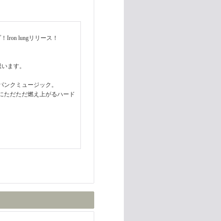
！Iron lungリリース！
思います。
パンクミュージック。
にただただ燃え上がるハード