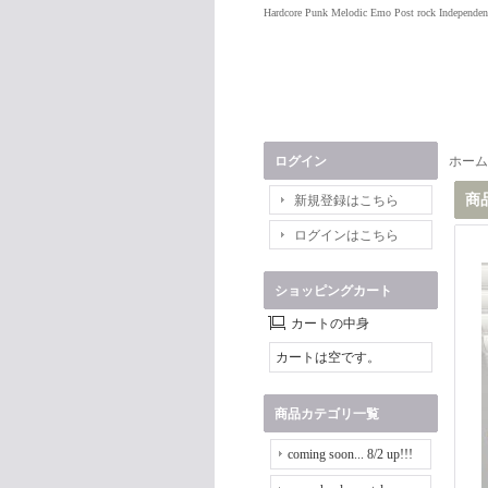
Hardcore Punk Melodic Emo Post rock Independen
ログイン
ホーム
商
新規登録はこちら
ログインはこちら
ショッピングカート
カートの中身
カートは空です。
商品カテゴリ一覧
coming soon... 8/2 up!!!