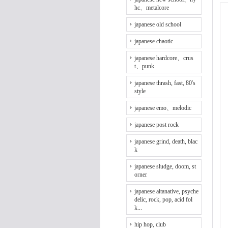
hc、metalcore
japanese old school
japanese chaotic
japanese hardcore、crus
t、punk
japanese thrash, fast, 80's
style
japanese emo、melodic
japanese post rock
japanese grind, death, blac
k
japanese sludge, doom, st
orner
japanese altanative, psyche
delic, rock, pop, acid fol
k...
hip hop, club