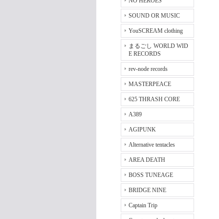
NO HEROES
SOUND OR MUSIC
YouSCREAM clothing
まるごし WORLD WID
E RECORDS
rev-node records
MASTERPEACE
625 THRASH CORE
A389
AGIPUNK
Alternative tentacles
AREA DEATH
BOSS TUNEAGE
BRIDGE NINE
Captain Trip