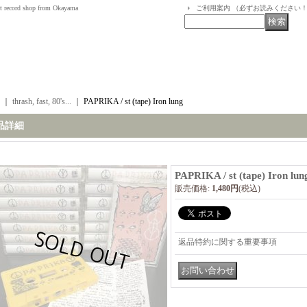
t record shop from Okayama
ご利用案内 （必ずお読みください
｜
thrash, fast, 80's...
｜
PAPRIKA / st (tape) Iron lung
品詳細
PAPRIKA / st (tape) Iron lun
販売価格
:
1,480円
(税込)
返品特約に関する重要事項