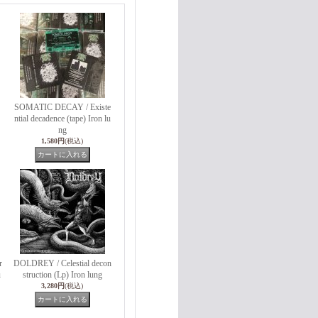
SOMATIC DECAY / Existe
ntial decadence (tape) Iron lu
ng
1,580円
(税込)
r
DOLDREY / Celestial decon
u
struction (Lp) Iron lung
3,280円
(税込)