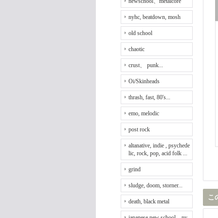
newschool、metalcore
nyhc, beatdown, mosh
old school
chaotic
crust、 punk...
Oi/Skinheads
thrash, fast, 80's...
emo, melodic
post rock
altanative, indie , psychede
lic, rock, pop, acid folk ...
grind
sludge, doom, storner...
こ
death, black metal
japanese new school、ny