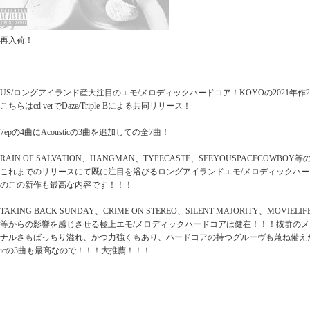
再入荷！
US/ロングアイランド産大注目のエモ/メロディックハードコア！KOYOの2021年作2n
こちらはcd verでDaze/Triple-Bによる共同リリース！
7epの4曲にAcousticの3曲を追加しての全7曲！
RAIN OF SALVATION、HANGMAN、TYPECASTE、SEEYOUSPACECOW
これまでのリリースにて既に注目を浴びるロングアイランドエモ/メロディックハードコア
のこの新作も最高な内容です！！！
TAKING BACK SUNDAY、CRIME ON STEREO、SILENT MAJORITY、MOVIELIFE
等からの影響を感じさせる極上エモ/メロディックハードコアは健在！！！抜群の
ナルさもばっちり溢れ、かつ力強くもあり、ハードコアの持つグルーヴも兼ね備えた！全
icの3曲も最高なので！！！大推薦！！！