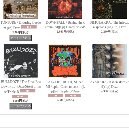
TORTURE / Enduring freedo
DOWNFALL / Behind the c
SIMULAKRA / The infecti
urtain (cd)(Lp) Daze/Triple-B
n spreads (cd)(Lp) Daze
m (cd) Daze
2,080円
(税込)
2,280円
(税込)
2,580円
(税込)
BULLDOZE / The Final Bea
PAIN OF TRUTH, SUNA
AZSHARA / Ashen skies (c
tdown (Lp) Daze/Street of ha
MI / split -Coast to coast- (L
d)(Lp) Daze
p)(cd) Triple-B/Daze
4,380円
(税込)
te/Triple-B
2,380円
(税込)
4,980円
(税込)