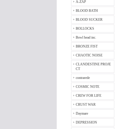
A-ZAP
BLOOD BATH
BLOOD SUCKER
BOLLOCKS
Bowl head inc.
BRONZE FIST
CHAOTIC NOISE
CLANDESTINE PROJE
CT
contrarede
COSMIC NOTE
CREW FOR LIFE
CRUST WAR
Daymare
DEPRESSION