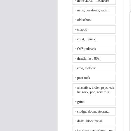
newschool、metalcore
nyhc, beatdown, mosh
old school
chaotic
crust、 punk...
Oi/Skinheads
thrash, fast, 80's...
emo, melodic
post rock
altanative, indie , psychede
lic, rock, pop, acid folk ...
grind
sludge, doom, storner...
death, black metal
japanese new school、ny