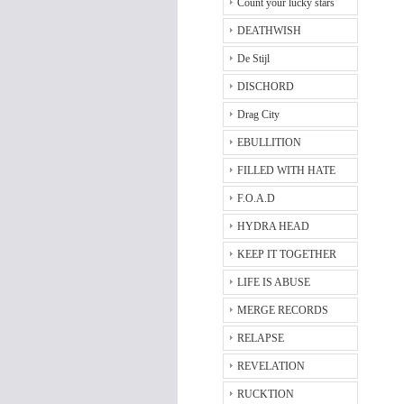
Count your lucky stars
DEATHWISH
De Stijl
DISCHORD
Drag City
EBULLITION
FILLED WITH HATE
F.O.A.D
HYDRA HEAD
KEEP IT TOGETHER
LIFE IS ABUSE
MERGE RECORDS
RELAPSE
REVELATION
RUCKTION