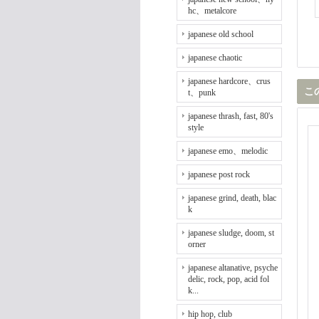
hc、metalcore
japanese old school
japanese chaotic
japanese hardcore、crus
こ
t、punk
japanese thrash, fast, 80's
style
japanese emo、melodic
japanese post rock
japanese grind, death, blac
k
japanese sludge, doom, st
orner
japanese altanative, psyche
delic, rock, pop, acid fol
k...
hip hop, club