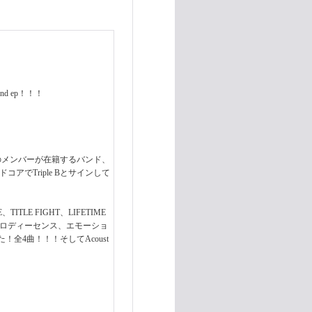
d ep！！！
BOY等のメンバーが在籍するバンド、
でTriple Bとサインして
、TITLE FIGHT、LIFETIME
メロディーセンス、エモーショ
4曲！！！そしてAcoust