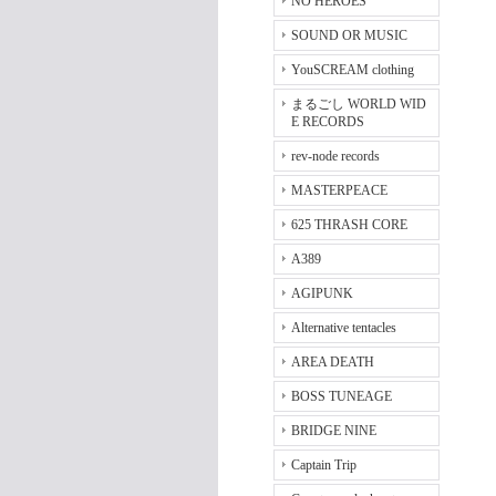
NO HEROES
SOUND OR MUSIC
YouSCREAM clothing
まるごし WORLD WID
E RECORDS
rev-node records
MASTERPEACE
625 THRASH CORE
A389
AGIPUNK
Alternative tentacles
AREA DEATH
BOSS TUNEAGE
BRIDGE NINE
Captain Trip