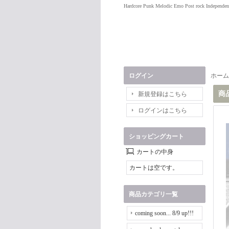
Hardcore Punk Melodic Emo Post rock Independen
ログイン
ホーム
商
新規登録はこちら
ログインはこちら
ショッピングカート
カートの中身
カートは空です。
商品カテゴリ一覧
coming soon... 8/9 up!!!