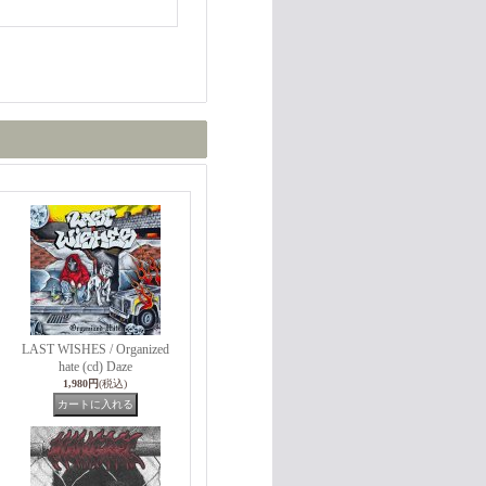
LAST WISHES / Organized
hate (cd) Daze
1,980円
(税込)