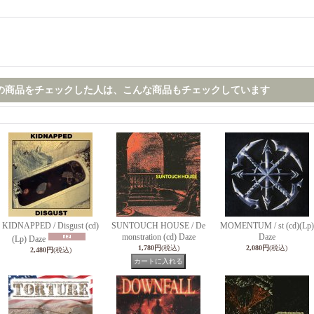
の商品をチェックした人は、こんな商品もチェックしています
KIDNAPPED / Disgust (cd)
SUNTOUCH HOUSE / De
MOMENTUM / st (cd)(Lp)
monstration (cd) Daze
Daze
(Lp) Daze
1,780円
(税込)
2,080円
(税込)
2,480円
(税込)