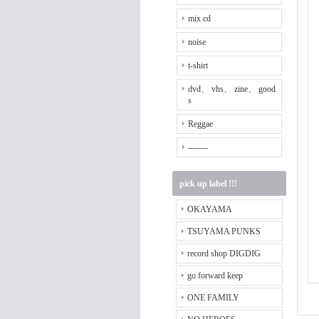
mix cd
noise
t-shirt
dvd、 vhs、 zine、 good
s
Reggae
-------
pick up label !!!
OKAYAMA
TSUYAMA PUNKS
record shop DIGDIG
go forward keep
ONE FAMILY