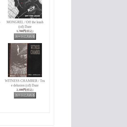
o
MONGREL / Off the leash
(cd) Daze
1,780円
(税込)
WITNESS CHAMBER / Tru
e delusion (cd) Daze
2,180円
(税込)