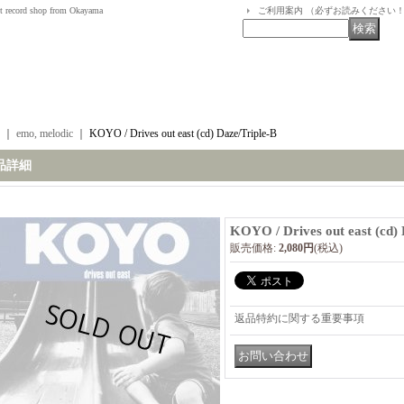
t record shop from Okayama
ご利用案内 （必ずお読みください
｜
emo, melodic
｜
KOYO / Drives out east (cd) Daze/Triple-B
品詳細
KOYO / Drives out east (cd) 
販売価格
:
2,080円
(税込)
返品特約に関する重要事項