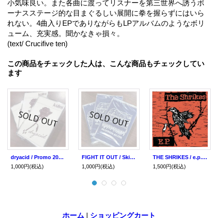
小気味良い。また各曲に渡ってリスナーを第三世界へ誘うボ
ーナスステージ的な目まぐるしい展開に拳を握らずにはいら
れない。4曲入りEPでありながらもLPアルバムのようなボリ
ューム、充実感。聞かなきゃ損々。
(text/ Crucifive ten)
この商品をチェックした人は、こんな商品もチェックしてい
ます
dryacid / Promo 2023 (tape) kültti kasetti
FIGHT IT OUT / Skinhead grind (tape) Bowl head inc.
THE SHRIKES / e.p. (7ep) Self
1,000円
(税込)
1,000円
(税込)
1,500円
(税込)
ホーム
|
ショッピングカート