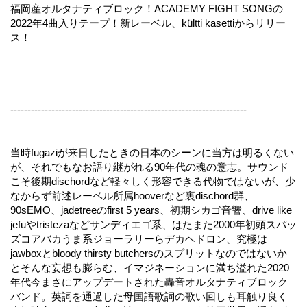
福岡産オルタナティブロック！ACADEMY FIGHT SONGの
2022年4曲入りテープ！新レーベル、kültti kasettiからリリー
ス！
---------------------------------------------------------------------
当時fugaziが来日したときの日本のシーンに当方は明るくない
が、それでもなお語り継がれる90年代の魂の意志。サウンド
こそ後期dischordなど軽々しく形容できる代物ではないが、少
なからず前述レーベル所属hooverなど裏dischord群、
90sEMO、jadetreeのfirst 5 years、初期シカゴ音響、drive like
jefuやtristezaなどサンディエゴ系、はたまた2000年初頭スパッ
ズコアバカうま系ジョーラリーらデカヘドロン、究極は
jawboxとbloody thirsty butchersのスプリットなのではないか
とそんな妄想も膨らむ、イマジネーションに満ち溢れた2020
年代今まさにアップデートされた轟音オルタナティブロック
バンド。英詞を通過した母国語歌詞の歌い回しも耳触り良く