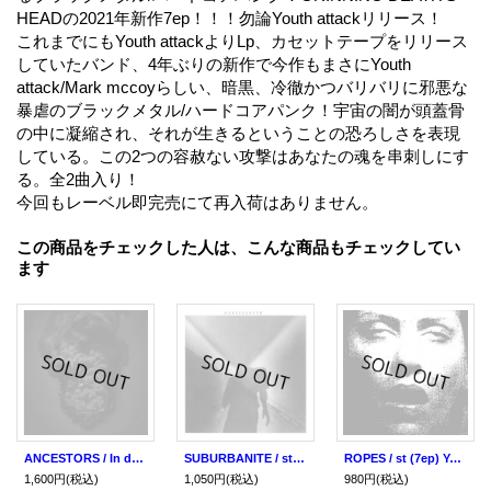
HEADの2021年新作7ep！！！勿論Youth attackリリース！
これまでにもYouth attackよりLp、カセットテープをリリース
していたバンド、4年ぶりの新作で今作もまさにYouth
attack/Mark mccoyらしい、暗黒、冷徹かつバリバリに邪悪な
暴虐のブラックメタル/ハードコアパンク！宇宙の闇が頭蓋骨
の中に凝縮され、それが生きるということの恐ろしさを表現
している。この2つの容赦ない攻撃はあなたの魂を串刺しにす
る。全2曲入り！
今回もレーベル即完売にて再入荷はありません。
この商品をチェックした人は、こんな商品もチェックしてい
ます
ANCESTORS / In death (7ep) Youth attack
SUBURBANITE / st (7ep) Youth attack
ROPES / st (7ep) Youth attack
1,600円
(税込)
1,050円
(税込)
980円
(税込)