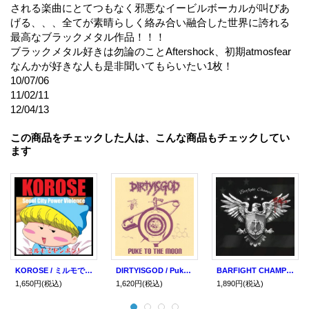
される楽曲にとてつもなく邪悪なイービルボーカルが叫びあ
げる、、、全てが素晴らしく絡み合い融合した世界に誇れる
最高なブラックメタル作品！！！
ブラックメタル好きは勿論のことAftershock、初期atmosfear
なんかが好きな人も是非聞いてもらいたい1枚！
10/07/06
11/02/11
12/04/13
この商品をチェックした人は、こんな商品もチェックしてい
ます
KOROSE / ミルモでヤンポン! (cd) Trash from chaos
DIRTYISGOD / Puke to the moon (cd) CH cargo
BARFIGHT CHAMPS / st (cd) To the point
1,650円
(税込)
1,620円
(税込)
1,890円
(税込)