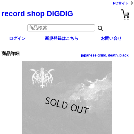
PCサイト
record shop DIGDIG
ログイン
新規登録はこちら
お問い合せ
商品詳細
japanese grind, death, black