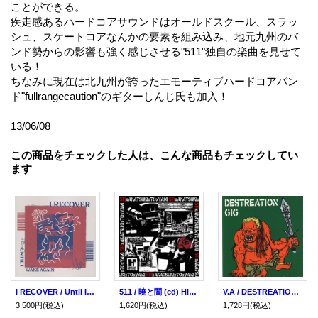
ことができる。
疾走感あるハードコアサウンドはオールドスクール、スラッ
シュ、スケートコアなんかの要素を組み込み、地元九州のバ
ンド勢からの影響も強く感じさせる"511"独自の楽曲を見せて
いる！
ちなみに現在は北九州が誇ったエモーティブハードコアバン
ド"fullrangecaution"のギターしんじ氏も加入！
13/06/08
この商品をチェックした人は、こんな商品もチェックしてい
ます
I RECOVER / Until I wake again (Lp) Sakanade/Hi liberate
511 / 暁と闇 (cd) Hi-pressure
V.A / DESTREATION GIG CD (ｃｄ) Go to hell
3,500円
(税込)
1,620円
(税込)
1,728円
(税込)