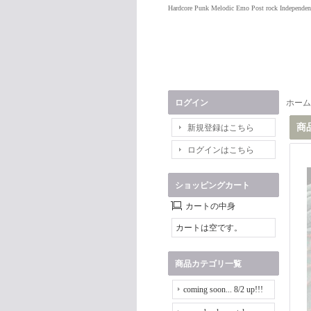
Hardcore Punk Melodic Emo Post rock Independen
ログイン
ホーム
商
新規登録はこちら
ログインはこちら
ショッピングカート
カートの中身
カートは空です。
商品カテゴリ一覧
coming soon... 8/2 up!!!