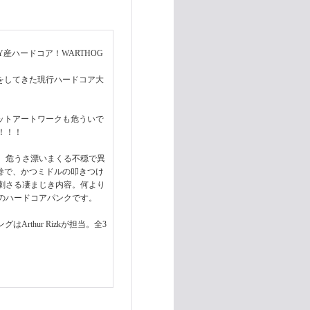
/NY産ハードコア！WARTHOG
らリリースをしてきた現行ハードコア大
ャケットアートワークも危ういで
！！！
、危うさ漂いまくる不穏で異
巻で、かつミドルの叩きつけ
き刺さる凄まじき内容。何より
のハードコアパンクです。
リングはArthur Rizkが担当。全3