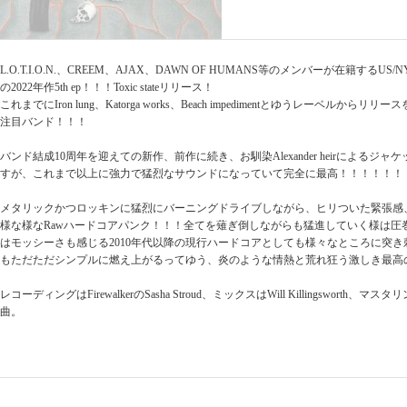
L.O.T.I.O.N.、CREEM、AJAX、DAWN OF HUMANS等のメンバーが在籍するUS
の2022年作5th ep！！！Toxic stateリリース！
これまでにIron lung、Katorga works、Beach impedimentとゆうレーベルか
注目バンド！！！
バンド結成10周年を迎えての新作、前作に続き、お馴染Alexander heirによるジ
すが、これまで以上に強力で猛烈なサウンドになっていて完全に最高！！！！！！
メタリックかつロッキンに猛烈にバーニングドライブしながら、ヒリついた緊張感
様な様なRawハードコアパンク！！！全てを薙ぎ倒しながらも猛進していく様は圧
はモッシーさも感じる2010年代以降の現行ハードコアとしても様々なところに突
もただただシンプルに燃え上がるってゆう、炎のような情熱と荒れ狂う激しき最高
レコーディングはFirewalkerのSasha Stroud、ミックスはWill Killingsworth、マスタ
曲。