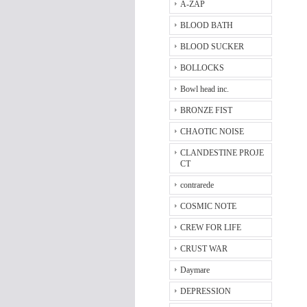
A-ZAP
BLOOD BATH
BLOOD SUCKER
BOLLOCKS
Bowl head inc.
BRONZE FIST
CHAOTIC NOISE
CLANDESTINE PROJE
CT
contrarede
COSMIC NOTE
CREW FOR LIFE
CRUST WAR
Daymare
DEPRESSION