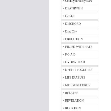
Count your lucky stars
DEATHWISH
De Stijl
DISCHORD
Drag City
EBULLITION
FILLED WITH HATE
F.O.A.D
HYDRA HEAD
KEEP IT TOGETHER
LIFE IS ABUSE
MERGE RECORDS
RELAPSE
REVELATION
RUCKTION