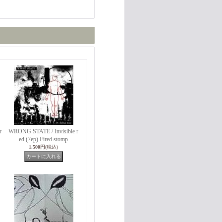
r
WRONG STATE / Invisible r
ed (7ep) Fired stomp
1,500円
(税込)