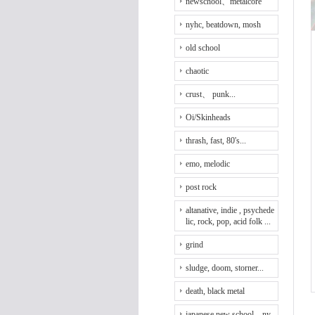
newschool、metalcore
nyhc, beatdown, mosh
old school
chaotic
crust、 punk...
Oi/Skinheads
thrash, fast, 80's...
emo, melodic
post rock
altanative, indie , psychede
lic, rock, pop, acid folk ...
grind
sludge, doom, storner...
death, black metal
japanese new school、ny