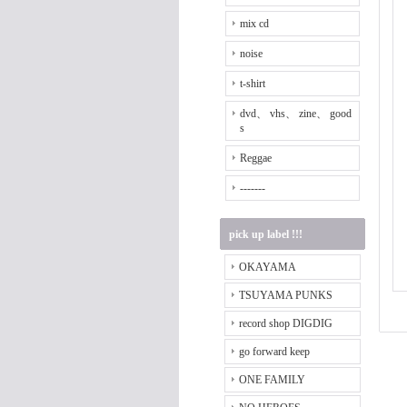
mix cd
noise
t-shirt
dvd、 vhs、 zine、 good
s
Reggae
-------
pick up label !!!
OKAYAMA
TSUYAMA PUNKS
record shop DIGDIG
go forward keep
ONE FAMILY