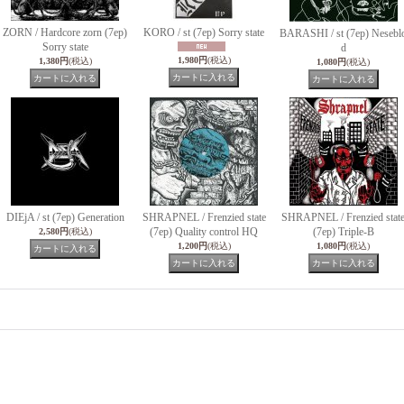
ZORN / Hardcore zorn (7ep)
KORO / st (7ep) Sorry state
BARASHI / st (7ep) Nesebl
Sorry state
d
1,980円
(税込)
1,380円
(税込)
1,080円
(税込)
DIEjA / st (7ep) Generation
SHRAPNEL / Frenzied state
SHRAPNEL / Frenzied stat
(7ep) Quality control HQ
(7ep) Triple-B
2,580円
(税込)
1,200円
(税込)
1,080円
(税込)