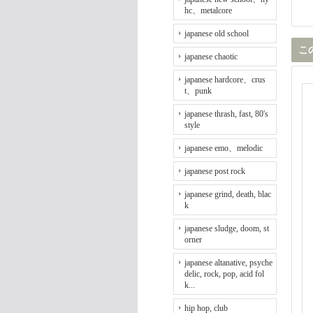
hc、metalcore
japanese old school
こ
japanese chaotic
japanese hardcore、crus
t、punk
japanese thrash, fast, 80's
style
japanese emo、melodic
japanese post rock
japanese grind, death, blac
k
japanese sludge, doom, st
orner
japanese altanative, psyche
delic, rock, pop, acid fol
k...
hip hop, club