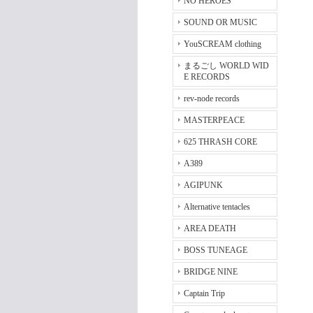
NO HEROES
SOUND OR MUSIC
YouSCREAM clothing
まるごし WORLD WID
E RECORDS
rev-node records
MASTERPEACE
625 THRASH CORE
A389
AGIPUNK
Alternative tentacles
AREA DEATH
BOSS TUNEAGE
BRIDGE NINE
Captain Trip