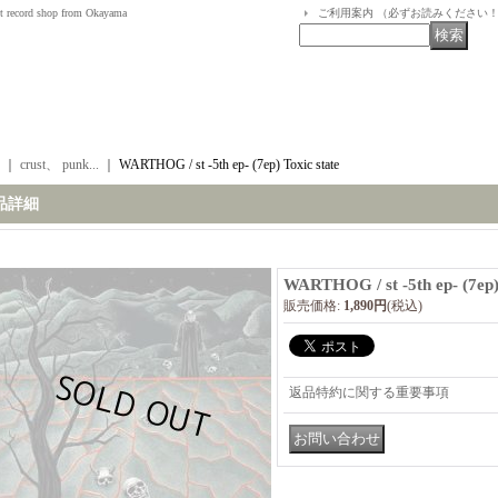
t record shop from Okayama
ご利用案内 （必ずお読みください
｜
crust、 punk...
｜
WARTHOG / st -5th ep- (7ep) Toxic state
品詳細
WARTHOG / st -5th ep- (7ep)
販売価格
:
1,890円
(税込)
返品特約に関する重要事項