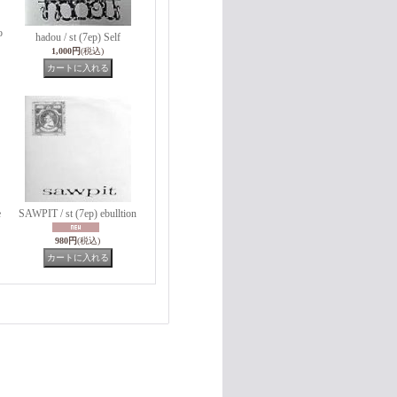
o
hadou / st (7ep) Self
1,000円
(税込)
e
SAWPIT / st (7ep) ebulltion
980円
(税込)