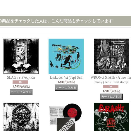
の商品をチェックした人は、こんな商品もチェックしています
SLAG / st (7ep) Rsr
Diskover / st (7ep) Self
WRONG STATE / A new ha
mony (7ep) Fired stomp
1,100円
(税込)
1,780円
(税込)
1,980円
(税込)