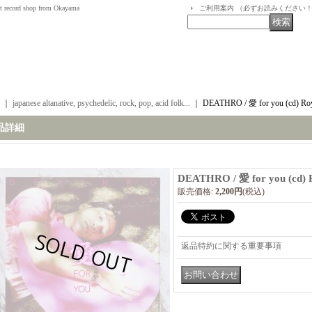
t record shop from Okayama
ご利用案内 （必ずお読みください
｜
japanese altanative, psychedelic, rock, pop, acid folk...
｜
DEATHRO / 愛 for you (cd) Ro
品詳細
DEATHRO / 愛 for you (cd) 
販売価格
:
2,200円
(税込)
返品特約に関する重要事項