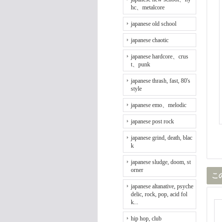
hc、metalcore
japanese old school
japanese chaotic
japanese hardcore、crus
t、punk
japanese thrash, fast, 80's
style
japanese emo、melodic
japanese post rock
japanese grind, death, blac
k
japanese sludge, doom, st
orner
こ
japanese altanative, psyche
delic, rock, pop, acid fol
k...
hip hop, club