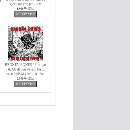
a
glory for you (cd) Self
1,000円
(税込)
d
BROKEN BONES / Fuck yo
u & All all you a\stand for-Li
ve at PRISM (2cd) HG fact
2,500円
(税込)