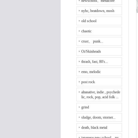
newschool、metalcore
nyhc, beatdown, mosh
old school
chaotic
crust、 punk...
Oi/Skinheads
thrash, fast, 80's...
emo, melodic
post rock
altanative, indie , psychede
lic, rock, pop, acid folk ...
grind
sludge, doom, storner...
death, black metal
japanese new school、ny