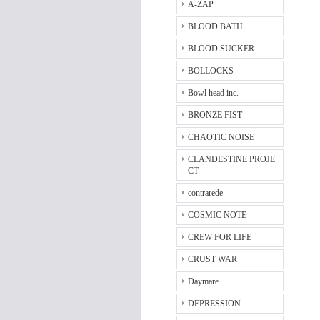
A-ZAP
BLOOD BATH
BLOOD SUCKER
BOLLOCKS
Bowl head inc.
BRONZE FIST
CHAOTIC NOISE
CLANDESTINE PROJE
CT
contrarede
COSMIC NOTE
CREW FOR LIFE
CRUST WAR
Daymare
DEPRESSION