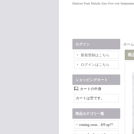
Hardcore Punk Melodic Emo Post rock Independen
ログイン
ホーム
商
新規登録はこちら
ログインはこちら
ショッピングカート
カートの中身
カートは空です。
商品カテゴリ一覧
coming soon... 8/9 up!!!