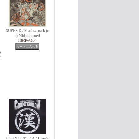
SUPER D / Shadow mask (c
d) Midnight meal
1,500円
(税込)
h
t
COUNTERBLOW / There's