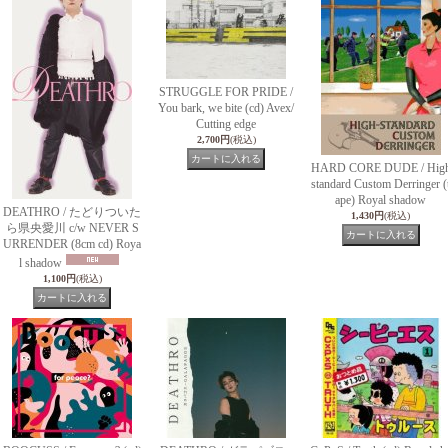
STRUGGLE FOR PRIDE /
You bark, we bite (cd) Avex/
Cutting edge
2,700円
(税込)
HARD CORE DUDE / Hig
standard Custom Derringer (
ape) Royal shadow
DEATHRO / たどりついた
1,430円
(税込)
ら県央愛川 c/w NEVER S
URRENDER (8cm cd) Roya
l shadow
1,100円
(税込)