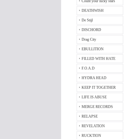
Count your lucky stars
DEATHWISH
De Stijl
DISCHORD
Drag City
EBULLITION
FILLED WITH HATE
F.O.A.D
HYDRA HEAD
KEEP IT TOGETHER
LIFE IS ABUSE
MERGE RECORDS
RELAPSE
REVELATION
RUCKTION