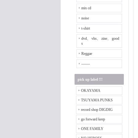
mix cd
noise
t-shirt
dvd、 vhs、 zine、 good
s
Reggae
-------
pick up label !!!
OKAYAMA
TSUYAMA PUNKS
record shop DIGDIG
go forward keep
ONE FAMILY