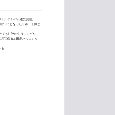
なるオリジナルアルバム遂に完成。
編成"D6"となったサポート陣と
たMVも好評の先行シングル
ON feat.田島ハルコ』を
いる