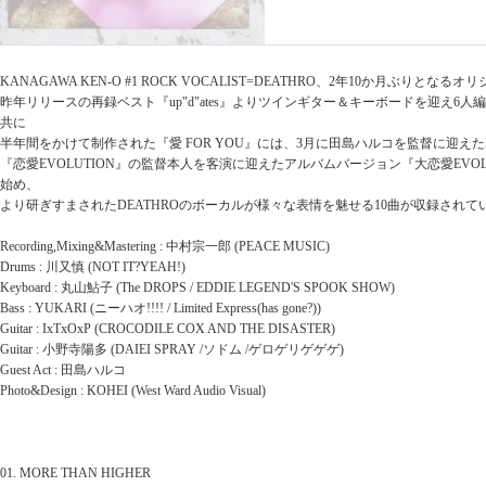
KANAGAWA KEN-O #1 ROCK VOCALIST=DEATHRO、2年10か月ぶりと
昨年リリースの再録ベスト『up"d"ates』よりツインギター＆キーボードを迎え6人
共に
半年間をかけて制作された『愛 FOR YOU』には、3月に田島ハルコを監督に迎え
『恋愛EVOLUTION』の監督本人を客演に迎えたアルバムバージョン『大恋愛EVOLUTI
始め、
より研ぎすまされたDEATHROのボーカルが様々な表情を魅せる10曲が収録されて
Recording,Mixing&Mastering : 中村宗一郎 (PEACE MUSIC)
Drums : 川又慎 (NOT IT?YEAH!)
Keyboard : 丸山鮎子 (The DROPS / EDDIE LEGEND'S SPOOK SHOW)
Bass : YUKARI (ニーハオ!!!! / Limited Express(has gone?))
Guitar : IxTxOxP (CROCODILE COX AND THE DISASTER)
Guitar : 小野寺陽多 (DAIEI SPRAY /ソドム /ゲロゲリゲゲゲ)
Guest Act : 田島ハルコ
Photo&Design : KOHEI (West Ward Audio Visual)
01. MORE THAN HIGHER