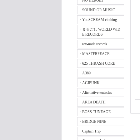
NO HEROES
SOUND OR MUSIC
YouSCREAM clothing
まるごし WORLD WID
E RECORDS
rev-node records
MASTERPEACE
625 THRASH CORE
A389
AGIPUNK
Alternative tentacles
AREA DEATH
BOSS TUNEAGE
BRIDGE NINE
Captain Trip