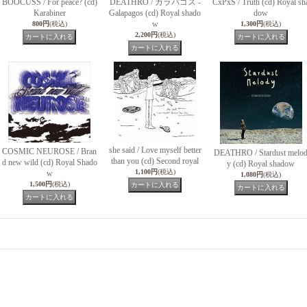
BOOCUSS / For peace? (cd)
DEATHRO / ガラパゴス -
CxPxS / Truth (cd) Royal sh
Karabiner
Galapagos (cd) Royal shado
dow
w
800円
(税込)
1,300円
(税込)
2,200円
(税込)
she said / Love myself better
COSMIC NEUROSE / Bran
DEATHRO / Stardust melo
than you (cd) Second royal
d new wild (cd) Royal Shado
y (cd) Royal shadow
1,100円
(税込)
w
1,080円
(税込)
1,500円
(税込)