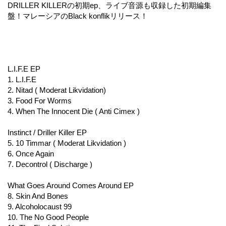
DRILLER KILLERの初期ep、ライブ音源も収録した初期編集
盤！マレーシアのBlack konflikリリース！
L.I.F.E EP
1. L.I.F.E
2. Nitad ( Moderat Likvidation)
3. Food For Worms
4. When The Innocent Die ( Anti Cimex )
Instinct / Driller Killer EP
5. 10 Timmar ( Moderat Likvidation )
6. Once Again
7. Decontrol ( Discharge )
What Goes Around Comes Around EP
8. Skin And Bones
9. Alcoholocaust 99
10. The No Good People