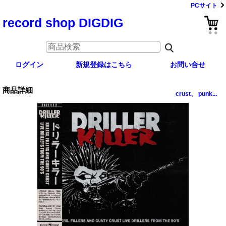
PCサイト
record shop DIGDIG
ログイン
新規登録はこちら
お問い合せ
商品詳細
crust、 punk...