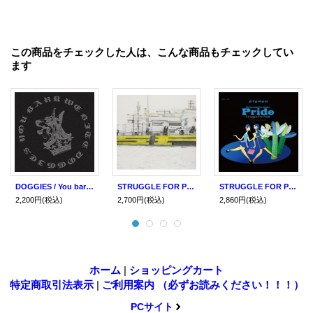
この商品をチェックした人は、こんな商品もチェックしてい
ます
DOGGIES / You bark, we bite (cd)
STRUGGLE FOR PRIDE / You bark, we bite (cd) Avex/Cutting edge
STRUGGLE FOR PRIDE / We struggle for all our pride. (2cd) WDsounds/ Awdr/lr2
2,200円
(税込)
2,700円
(税込)
2,860円
(税込)
ホーム
|
ショッピングカート
特定商取引法表示
|
ご利用案内 （必ずお読みください！！！）
PCサイト