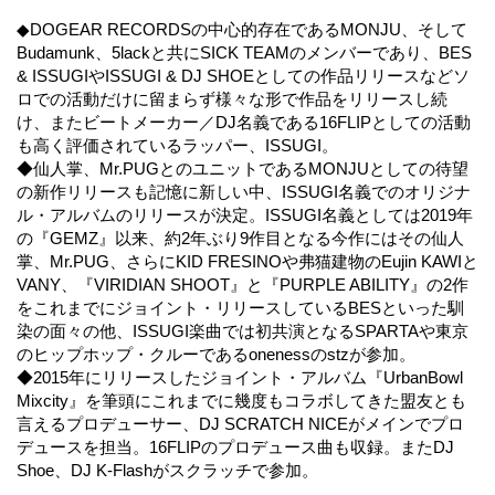
◆DOGEAR RECORDSの中心的存在であるMONJU、そして
Budamunk、5lackと共にSICK TEAMのメンバーであり、BES
& ISSUGIやISSUGI & DJ SHOEとしての作品リリースなどソ
ロでの活動だけに留まらず様々な形で作品をリリースし続
け、またビートメーカー／DJ名義である16FLIPとしての活動
も高く評価されているラッパー、ISSUGI。
◆仙人掌、Mr.PUGとのユニットであるMONJUとしての待望
の新作リリースも記憶に新しい中、ISSUGI名義でのオリジナ
ル・アルバムのリリースが決定。ISSUGI名義としては2019年
の『GEMZ』以来、約2年ぶり9作目となる今作にはその仙人
掌、Mr.PUG、さらにKID FRESINOや弗猫建物のEujin KAWIと
VANY、『VIRIDIAN SHOOT』と『PURPLE ABILITY』の2作
をこれまでにジョイント・リリースしているBESといった馴
染の面々の他、ISSUGI楽曲では初共演となるSPARTAや東京
のヒップホップ・クルーであるonenessのstzが参加。
◆2015年にリリースしたジョイント・アルバム『UrbanBowl
Mixcity』を筆頭にこれまでに幾度もコラボしてきた盟友とも
言えるプロデューサー、DJ SCRATCH NICEがメインでプロ
デュースを担当。16FLIPのプロデュース曲も収録。またDJ
Shoe、DJ K-Flashがスクラッチで参加。