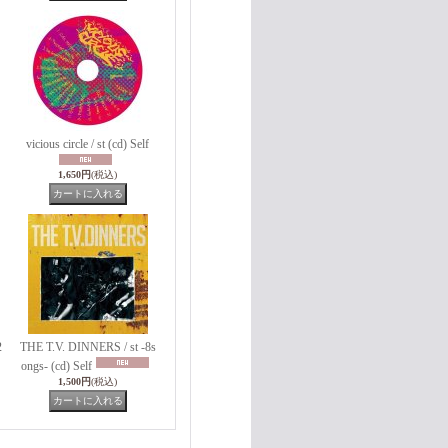
vicious circle / st (cd) Self
1,650円
(税込)
2
THE T.V. DINNERS / st -8s
ongs- (cd) Self
1,500円
(税込)