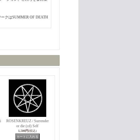
クはSUMMER OF DEATH
i
ROSENKREUZ / Surrender
or die (cd) Self
1,500円
(税込)