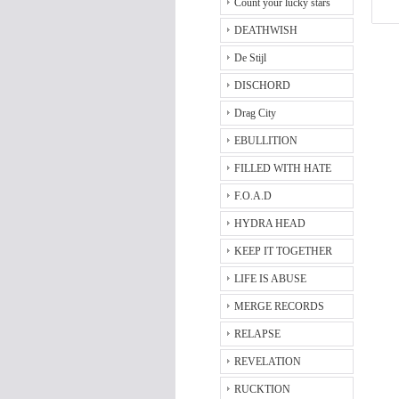
Count your lucky stars
DEATHWISH
De Stijl
DISCHORD
Drag City
EBULLITION
FILLED WITH HATE
F.O.A.D
HYDRA HEAD
KEEP IT TOGETHER
LIFE IS ABUSE
MERGE RECORDS
RELAPSE
REVELATION
RUCKTION