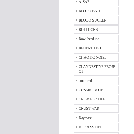
A-ZAP
BLOOD BATH
BLOOD SUCKER
BOLLOCKS
Bowl head inc.
BRONZE FIST
CHAOTIC NOISE
CLANDESTINE PROJE
CT
contrarede
COSMIC NOTE
CREW FOR LIFE
CRUST WAR
Daymare
DEPRESSION