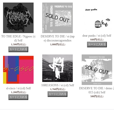
dear punks / st (cd) Self
TO THE EDGE / Ngposc (c
DESERVE TO DIE / st (tap
840円
(税込)
d) Self
e) discosmecagoendios
1,500円
(税込)
1,000円
(税込)
16REASONS / st (cd) Self
sl-cisco / st (cd) Self
DESERVE TO DIE / demo 
1,760円
(税込)
015 (cdr) Self
1,200円
(税込)
500円
(税込)