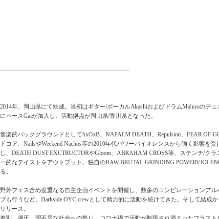
------------------------------------------------------------------
2014年、岡山県にて結成。当初はギター/ボーカルAkashiおよびドラムMahiroのデ
にベースGaiが加入し、活動拠点が岡山県/香川県となった。
音楽的バックグラウンドとしてSxOxB、NAPALM DEATH、Repulsion、FEAR 
ドコア、NailsやWeekend Nachos等の2010年代パワーバイオレンスから強く影
し、DEATH DUST EXCTRUCTORやGloom、ABRAHAM CROSS等、ステン
ー的なテイストをアウトプット。独自のRAW BRUTAL GRINDING POWERVIO
る。
野外フェス含め度重なる自主企画イベントを開催し、数多のコンピレーションアル
ブも行うなど、Darkside OYC crewとして精力的に活動を続けてきた。そして結成から8年、
リリース。
差別、弾圧、理不尽な社会への怒り、コロナ禍で活動が制限され溜まったフラスト