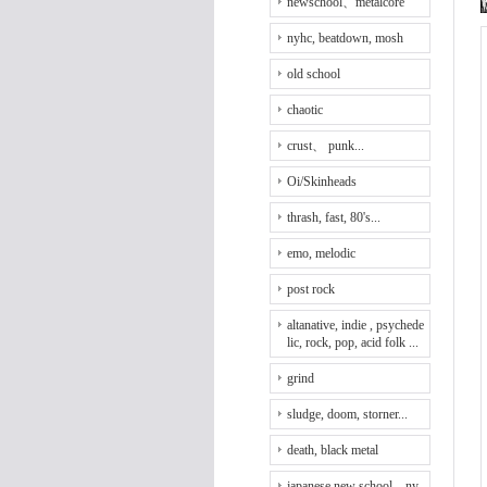
newschool、metalcore
nyhc, beatdown, mosh
old school
chaotic
crust、 punk...
Oi/Skinheads
thrash, fast, 80's...
emo, melodic
post rock
altanative, indie , psychede
lic, rock, pop, acid folk ...
grind
sludge, doom, storner...
death, black metal
japanese new school、ny