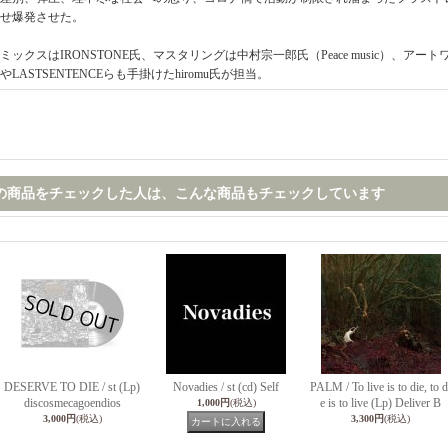
せ爆発させた。
ミックスはIRONSTONE氏、マスタリングは中村宗一郎氏（Peace music）、アートワー
やLASTSENTENCEらも手掛けたhiromu氏が担当。
の商品をチェックした人は、こんな商品もチェックしています
DESERVE TO DIE / st (Lp)
Novadies / st (cd) Self
PALM / To live is to die, to d
discosmecagoendios
e is to live (Lp) Deliver B
1,000円
(税込)
3,000円
(税込)
3,300円
(税込)