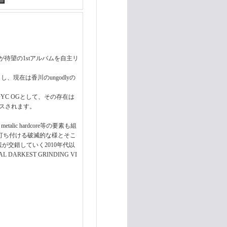
 DIEが待望の1stアルバムを自主リ
し、現在は香川のungodlyの
OYC OGとして、その存在は
ースされます。
talic hardcore等の要素も組
打ち付ける破滅的な様とそこ
が交錯していく2010年代以
KEST GRINDING VI