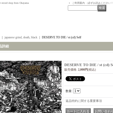
t record shop from Okayama
ご利用案内 （必ずお読みください
｜
japanese grind, death, black
｜
DESERVE TO DIE / st (cd) Self
品詳細
DESERVE TO DIE / st (cd) S
販売価格
:
2,000円
(税込)
数量
:
返品特約に関する重要事項
｜