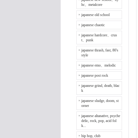
hc、metalcore
japanese old school
japanese chaotic
japanese hardcore、crus
t、punk
japanese thrash, fast, 80's
style
japanese emo、melodic
japanese post rock
japanese grind, death, blac
k
japanese sludge, doom, st
orner
japanese altanative, psyche
delic, rock, pop, acid fol
k...
hip hop, club