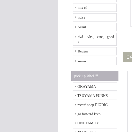
mix cd
noise
t-shirt
dvd、 vhs、 zine、 good
s
Reggae
こ
-------
pick up label !!!
OKAYAMA
TSUYAMA PUNKS
record shop DIGDIG
go forward keep
ONE FAMILY