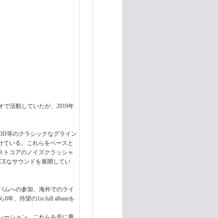
ュオで活動していたが、2019年
OF GOD等のクラシックなグライン
響を受けている。これらをベースと
チ/クラストコアのノイズクラッシャ
LENCEなサウンドを展開してい
バムへの参加、海外でのライ
待望の1st full albumを
レーション。これらを音に乗