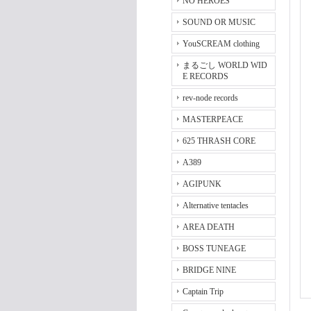
NO HEROES
SOUND OR MUSIC
YouSCREAM clothing
まるごし WORLD WID
E RECORDS
rev-node records
MASTERPEACE
625 THRASH CORE
A389
AGIPUNK
Alternative tentacles
AREA DEATH
BOSS TUNEAGE
BRIDGE NINE
Captain Trip