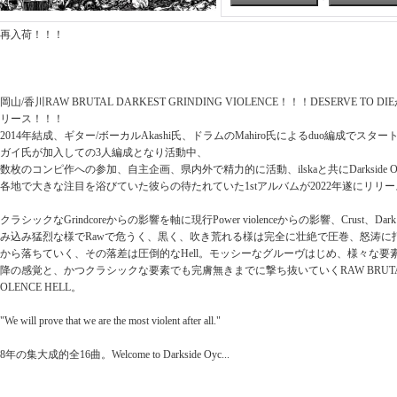
再入荷！！！
岡山/香川RAW BRUTAL DARKEST GRINDING VIOLENCE！！！DESERVE TO
リース！！！
2014年結成、ギター/ボーカルAkashi氏、ドラムのMahiro氏によるduo編成でスタート
ガイ氏が加入しての3人編成となり活動中、
数枚のコンピ作への参加、自主企画、県内外で精力的に活動、ilskaと共にDarkside 
各地で大きな注目を浴びていた彼らの待たれていた1stアルバムが2022年遂にリリ
クラシックなGrindcoreからの影響を軸に現行Power violenceからの影響、Crust、Dark me
み込み猛烈な様でRawで危うく、黒く、吹き荒れる様は完全に壮絶で圧巻、怒涛に
から落ちていく、その落差は圧倒的なHell。モッシーなグルーヴはじめ、様々な要素
降の感覚と、かつクラシックな要素でも完膚無きまでに撃ち抜いていくRAW BRUTAL DAR
OLENCE HELL。
"We will prove that we are the most violent after all."
8年の集大成的全16曲。Welcome to Darkside Oyc...